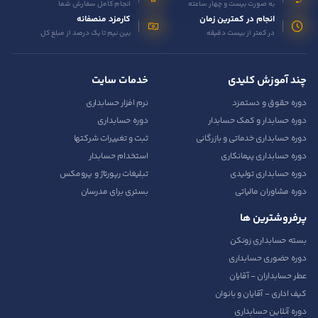
به صورت بیست و چهار ساعته
انجام کامل سفارش شما
انجام در کمترین زمان
کارمزد منصفانه
در کمتر از بیست دقیقه
بین نیم تا یک درصد از مبلغ کل
چند آموزش کلیدی
خدمات سایت
دوره حقوق و دستمزد
نرم افزار حسابداری
دوره حسابدار و کمک حسابدار
دوره حسابداری
دوره حسابداری خدماتی و بازرگانی
ثبت و تغییرات شرکتها
دوره حسابداری پیمانکاری
استخدام حسابدار
دوره حسابداری تولیدی
تبلیغات رپورتاژ و پرومکس
دوره مشاوران مالیاتی
بستری برای مدرسان
پرفروشترین ها
بسته حسابداری زونکن
دوره حضوری حسابداری
عطر حسابداران - آقایان
کیف اداری - آقایان و بانوان
دوره آنلاین حسابداری