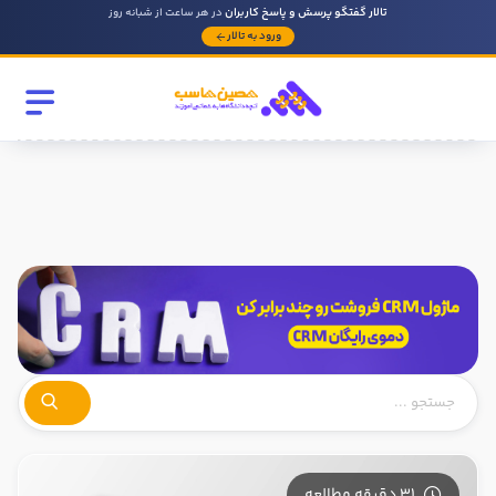
تالار گفتگو پرسش و پاسخ کاربران
در هر ساعت از شبانه روز
ورود به تالار
رشته تحصیلی
مقطع
سابقه کار حسابداری
روحیه رهبری دارید ؟
بله
خیر
در صورتی که سابقه دارید توضیح مختصر از فعالیتی که در حسابداری
داشته اید را بنویسید
31 دقیقه مطالعه