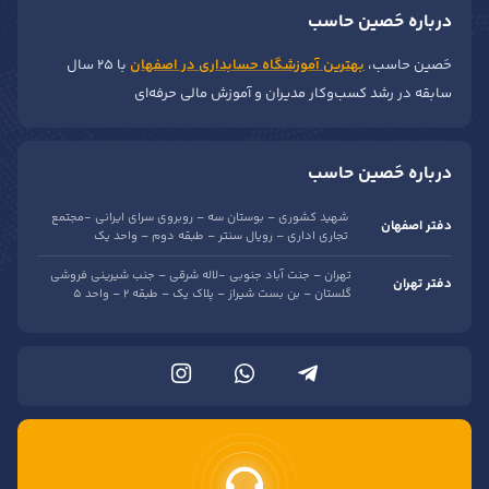
درباره حَصین حاسب
حَصین حاسب،
بهترین آموزشگاه حسابداری در اصفهان
با ۲۵ سال
سابقه در رشد کسب‌وکار مدیران و آموزش مالی حرفه‌ای
درباره حَصین حاسب
شهید کشوری – بوستان سه – روبروی سرای ایرانی -مجتمع
دفتر اصفهان
تجاری اداری – رویال سنتر – طبقه دوم – واحد یک
تهران – جنت آباد جنوبی -لاله شرقی – جنب شیرینی فروشی
دفتر تهران
گلستان – بن بست شیراز – پلاک یک – طبقه 2 – واحد 5