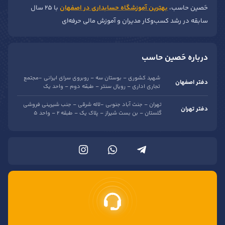
حَصین حاسب،
بهترین آموزشگاه حسابداری در اصفهان
با ۲۵ سال
سابقه در رشد کسب‌وکار مدیران و آموزش مالی حرفه‌ای
درباره حَصین حاسب
شهید کشوری – بوستان سه – روبروی سرای ایرانی -مجتمع
دفتر اصفهان
تجاری اداری – رویال سنتر – طبقه دوم – واحد یک
تهران – جنت آباد جنوبی -لاله شرقی – جنب شیرینی فروشی
دفتر تهران
گلستان – بن بست شیراز – پلاک یک – طبقه 2 – واحد 5