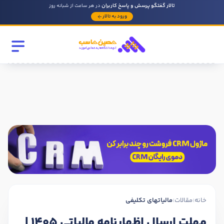
تالار گفتگو پرسش و پاسخ کاربران
در هر ساعت از شبانه روز
ورود به تالار
رشته تحصیلی
مقطع
سابقه کار حسابداری
روحیه رهبری دارید ؟
بله
خیر
خانه
›
مقالات
›
مالیاتهای تکلیفی
در صورتی که سابقه دارید توضیح مختصر از فعالیتی که در حسابداری
داشته اید را بنویسید
مهلت ارسال اظهارنامه مالیاتی 1405 |