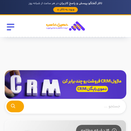
تالار گفتگو پرسش و پاسخ کاربران
در هر ساعت از شبانه روز
ورود به تالار
رشته تحصیلی
مقطع
سابقه کار حسابداری
روحیه رهبری دارید ؟
بله
خیر
در صورتی که سابقه دارید توضیح مختصر از فعالیتی که در حسابداری
داشته اید را بنویسید
14 دقیقه مطالعه