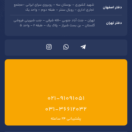
ساماندهی
درباره حَصین حاسب
حَصین حاسب،
بهترین آموزشگاه حسابداری در اصفهان
با ۲۵ سال
سابقه در رشد کسب‌وکار مدیران و آموزش مالی حرفه‌ای
درباره حَصین حاسب
شهید کشوری – بوستان سه – روبروی سرای ایرانی -مجتمع
دفتر اصفهان
تجاری اداری – رویال سنتر – طبقه دوم – واحد یک
تهران – جنت آباد جنوبی -لاله شرقی – جنب شیرینی فروشی
دفتر تهران
گلستان – بن بست شیراز – پلاک یک – طبقه 2 – واحد 5