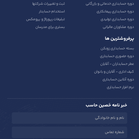
پشتیبانی حرفه ای
تضمین پرداخت
به صورت بیست و چهار ساعته
انجام کامل سفارش شما
انجام در کمترین زمان
کارمزد منصفانه
در کمتر از بیست دقیقه
بین نیم تا یک درصد از مبلغ کل
چند آموزش کلیدی
خدمات سایت
دوره حقوق و دستمزد
نرم افزار حسابداری
دوره حسابدار و کمک حسابدار
دوره حسابداری
دوره حسابداری خدماتی و بازرگانی
ثبت و تغییرات شرکتها
دوره حسابداری پیمانکاری
استخدام حسابدار
دوره حسابداری تولیدی
تبلیغات رپورتاژ و پرومکس
دوره مشاوران مالیاتی
بستری برای مدرسان
پرفروشترین ها
بسته حسابداری زونکن
دوره حضوری حسابداری