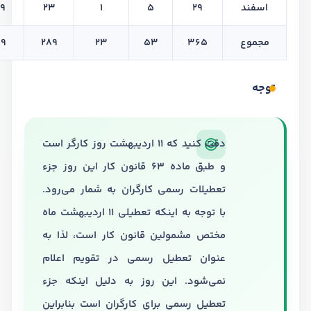
اسفند
29
5
1
23
69
مجموع
365
53
23
289
19
توجه
دقت کنید که 11 اردیبهشت روز کارگر است
و طبق ماده 63 قانون کار این روز جزء
تعطیلات رسمی کارگران به شمار می‌رود.
با توجه به اینکه تعطیلی 11 اردیبهشت ماه
مختص مشمولین قانون کار است، لذا به
عنوان تعطیل رسمی در تقویم اعلام
نمی‌شود. این روز به دلیل اینکه جزء
تعطیل رسمی برای کارگران است بنابراین