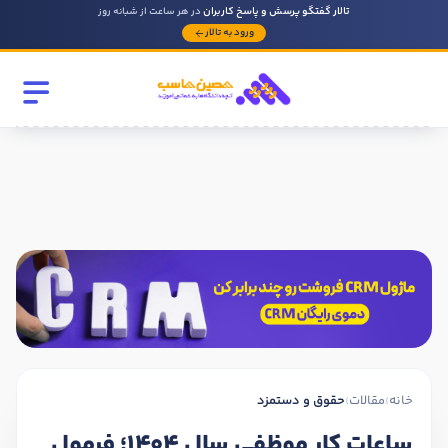
تالار گفتگو پرسش و پاسخ کاربران
در هر ساعت از شبانه روز
ورود به تالار
رشته تحصیلی
مقطع
سابقه کار حسابداری
روحیه رهبری دارید ؟
بله
خیر
خانه
›
مقالات
›
حقوق و دستمزد
در صورتی که سابقه دارید توضیح مختصر از فعالیتی که در حسابداری
داشته اید را بنویسید
ساعات کار موظفی سال 1404؛ فرمول