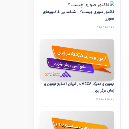
فاکتور صوری چیست؟ + شناسایی فاکتورهای
صوری
بدار حرفه ای
1405/05/07
درخواست تعیین سطح
آزمون و مدرک ACCA در ایران | منابع آزمون و
زمان برگزاری
1405/05/06