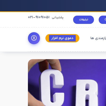
021-91091051
پشتیبانی
تبلیغات
ازمندی ها
دموی نرم افزار