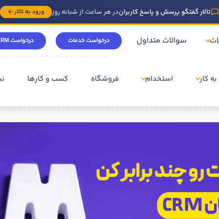
تالار گفتگو پرسش و پاسخ کاربران
در هر ساعت از شبانه روز
ورود به تالار
ات
سوالات متداول
درخواست خدمات
درخواست CRM
به کار
استخدام
فروشگاه
کسب و کارها
نی