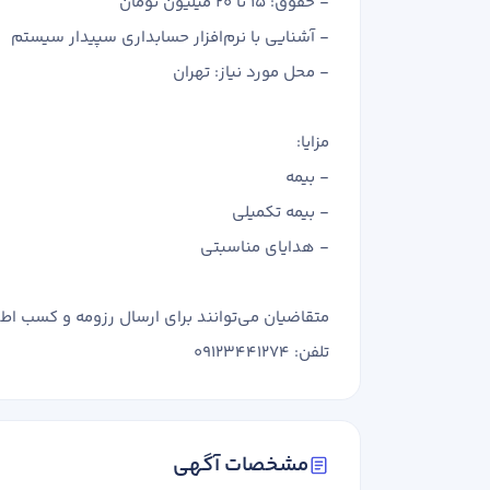
- حقوق: 15 تا 20 میلیون تومان
- آشنایی با نرم‌افزار حسابداری سپیدار سیستم
- محل مورد نیاز: تهران
مزایا:
- بیمه
- بیمه تکمیلی
نام و نام خانوادگی
- هدایای مناسبتی
رشته تحصیلی
متقاضیان می‌توانند برای ارسال رزومه و کسب اطل
تلفن: 09123441274
بله
روحیه رهبری دارید ؟
در صورتی که سابقه دارید توضیح مختصر از فعا
مشخصات آگهی