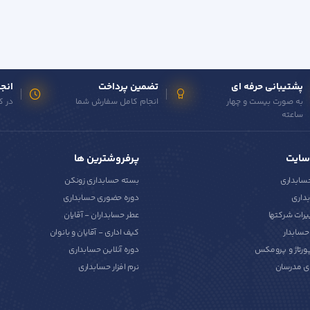
پشتیبانی حرفه ای
تضمین پرداخت
انجا
به صورت بیست و چهار
انجام کامل سفارش شما
در ک
ساعته
سایت
پرفروشترین ها
حسابداری
بسته حسابداری زونکن
داری
دوره حضوری حسابداری
یرات شرکتها
عطر حسابداران - آقایان
سابدار
کیف اداری - آقایان و بانوان
پورتاژ و پرومکس
دوره آنلاین حسابداری
ی مدرسان
نرم افزار حسابداری