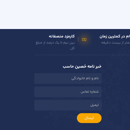
م در کمترین زمان
کارمزد منصفانه
متر از بیست دقیقه
بین نیم تا یک درصد از مبلغ
کل
خبر نامه حَصین حاسب
ارسال