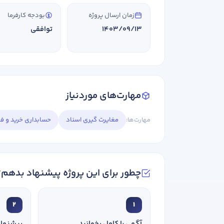
زمان ارسال پروژه
بودجه کارفرما
1403/09/13
توافقی
در صورتی که سابقه دارید ، چه مهارت هایی د
مهارت‌های موردنیاز
مهارت‌ها:
مغایرت گیری اسناد
حسابداری خرید و 
ارتقا
هدف شما از آموزش چیست ؟
هدف بلند مدت شما از آموزش چیست ؟
چطور برای این پروژه پیشنهاد بدهم؟
2
1
آگهی را کامل بخوانید
پیشنهاد