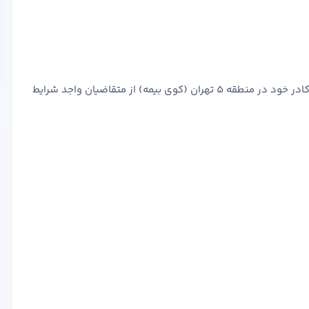
شرکت سازه کاران حدید در نظر دارد برای تکمیل کادر خود در منطقه 5 تهران (کوی بیمه) از متقاضیان واجد شرایط