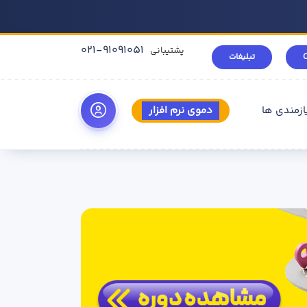
021-91091051
پشتیبانی
تبلیغات
ازمندی ها
دموی نرم افزار