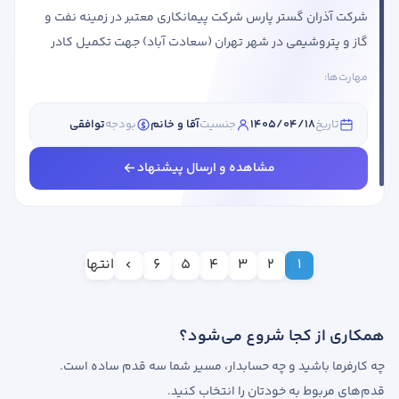
شرکت آذران گستر پارس شرکت پیمانکاری معتبر در زمینه نفت و
گاز و پتروشیمی در شهر تهران (سعادت آباد) جهت تکمیل کادر
خود از واجدین شرایط زیر دعوت به همکاری می نماید: عنوان
مهارت‌ها:
شغلی شرایط احراز کارشناس حسابداری جنسیت: آقا و خانم/ یک
نفرنوع همکاری: حضوریساعت کاری: تمام وقت (ساعت کاری شنبه
تاریخ
1405/04/18
جنسیت
آقا و خانم
بودجه
توافقی
تا چهارشنبه پنج شنبه ها نیمه وقت)مقطع تحصیلی: مهم
نیستحداقل یک سال ...
مشاهده و ارسال پیشنهاد
1
2
3
4
5
6
انتها
همکاری از کجا شروع می‌شود؟
چه کارفرما باشید و چه حسابدار، مسیر شما سه قدم ساده است.
قدم‌های مربوط به خودتان را انتخاب کنید.