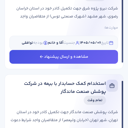
شرکت نیرو پژوه شرق جهت تکمیل کادر خود در استان خراسان
رضوی، شهر مشهد (شهرک صنعتی توس) از متقاضیان واجد
شرایط دعوت به همکاری می کند. عنوان شغلی شرایط احراز
مهارت‌ها:
حسابدار جنسیت: خانم حقوق: توافقی استان مورد نیاز: خراسان
رضوی شهر مورد نیاز: مشهد با حجاب عرف سازمان ها و اداراتدارای
تاریخ
1405/05/06
جنسیت
آقا و خانم
بودجه
توافقی
مدرک تحصیلی لیسانس حسابداریبا حداقل 2 سال سابقه کار
مفیدتوانایی ثبت اسناد حسابداری نقد و بانکتوانایی ثبت ...
مشاهده و ارسال پیشنهاد
استخدام کمک حسابدار با بیمه در شرکت
پوشش صنعت ماندگار
تمام وقت
شرکت پوشش صنعت ماندگار جهت تکمیل کادر خود در استان
تهران، شهر تهران (خیابان ولیعصر) از متقاضیان واجد شرایط دعوت