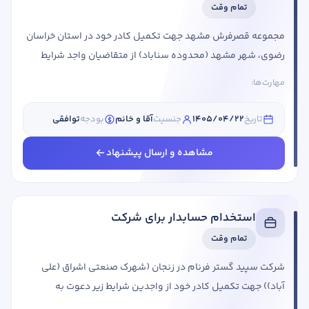
تمام وقت
مجموعه قصرفرش مشهد جهت تکمیل کادر خود در استان خراسان
رضوی، شهر مشهد (محدوده سناباد) از متقاضیان واجد شرایط
دعوت به همکاری می کند. عنوان شغلی شرایط احراز کمک حسابدار
مهارت‌ها:
جنسیت: خانم مقطع تحصیلی: کاردانی، کارشناسی، کارشناسی
ارشد رشته تحصیلی: تحصیلات مرتبط با حسابداری (بانکداری،
تاریخ
1405/04/22
جنسیت
آقا و خانم
بودجه
توافقی
حسابداری، مدیریت بازرگانی، مدیریت مالی) سابقه کاری: مهم
نیست حقوق: توافقی استان مورد نیاز: خراسان رضوی شهر مورد
مشاهده و ارسال پیشنهاد
نیاز: مشهد توانایی کار سیستمی روحیه کار تیمی ...
استخدام حسابدار برای شرکت
تمام وقت
شرکت سپید گستر فرنام در زنجان (شهرک صنعتی اشراق (علی
آباد)) جهت تکمیل کادر خود از واجدین شرایط زیر دعوت به
همکاری می نماید: عنوان شغلی شرایط احراز حسابدار تسلط به