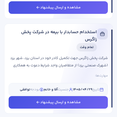
مالیاتی مزایا: بیمهبیمه تکمیلی متقاضیان واجد شرایط علاوه ...
مشاهده و ارسال پیشنهاد
استخدام حسابدار با بیمه در شرکت پخش
زاگرس
تمام وقت
شرکت پخش زاگرس جهت تکمیل کادر خود در استان یزد، شهر یزد
(شهرک صنعتی یزد) از متقاضیان واجد شرایط دعوت به همکاری
می کند. عنوان شغلی شرایط احراز حسابدار جنسیت: خانم/ یک نفر
مهارت‌ها:
مقطع تحصیلی: کارشناسی سابقه کاری: 1 سال حقوق: توافقی
استان مورد نیاز: یزد شهر مورد نیاز: یزد ایجاد فرصت یادگیری و
تاریخ
1405/04/29
جنسیت
آقا و خانم
بودجه
توافقی
پیشرفتمزایا:پرداخت بموقع حقوق و مزایاقرارداد کار بیمه تامین
اجتماعی و بیمه تکمیلیخرید از محصولات شرکت با ...
مشاهده و ارسال پیشنهاد