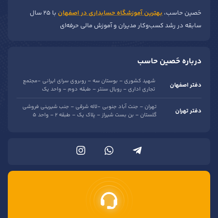
حَصین حاسب،
بهترین آموزشگاه حسابداری در اصفهان
با ۲۵ سال
سابقه در رشد کسب‌وکار مدیران و آموزش مالی حرفه‌ای
درباره حَصین حاسب
شهید کشوری – بوستان سه – روبروی سرای ایرانی -مجتمع
دفتر اصفهان
تجاری اداری – رویال سنتر – طبقه دوم – واحد یک
تهران – جنت آباد جنوبی -لاله شرقی – جنب شیرینی فروشی
دفتر تهران
گلستان – بن بست شیراز – پلاک یک – طبقه 2 – واحد 5