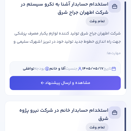
استخدام حسابدار آشنا به تکرو سیستم در
شرکت اطهران جراح شرق
تمام وقت
شرکت اطهران جراح شرق تولید کننده لوازم یکبار مصرف پزشکی
جهت راه اندازی خطوط جدید تولید خود در تبریز (شهرک سلیمی و
شهرک سلیمانی) از افراد واجد شرایط زیر دعوت به همکاری می
مهارت‌ها:
نماید. عنوان شغلی شرایط احراز حسابدار جنسیت: آقا/ خانم سابقه
کاری: 1 سالاستان مورد نیاز: آذربایجان شرقیشهر مورد نیاز: آذرشهر،
تاریخ
1405/05/17
جنسیت
آقا و خانم
بودجه
توافقی
اسکو، بناب، تبریز، عجبشیر، مراغه، ایلخچی، سردرود، ...
مشاهده و ارسال پیشنهاد
استخدام حسابدار خانم در شرکت نیرو پژوه
شرق
تمام وقت