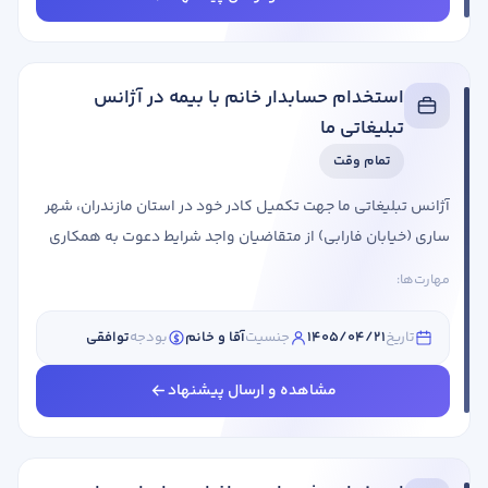
حداکثر سن 38 سال تحصیلات مرتبط ...
استخدام حسابدار خانم با بیمه در آژانس
تبلیغاتی ما
تمام وقت
آژانس تبلیغاتی ما جهت تکمیل کادر خود در استان مازندران، شهر
ساری (خیابان فارابی) از متقاضیان واجد شرایط دعوت به همکاری
می کند. عنوان شغلی شرایط احراز حسابدار جنسیت: خانم مقطع
مهارت‌ها:
تحصیلی: کارشناسی رشته تحصیلی: حسابداری حقوق: از 20 الی 25
میلیون استان مورد نیاز: مازندران شهر مورد نیاز: ساری حتما دارای
تاریخ
1405/04/21
جنسیت
آقا و خانم
بودجه
توافقی
سابقه و مهارت حسابداری مزایا: بیمه صبحانه ناهار متقاضیان
واجد شرایط علاوه بر کلیک روی دکمه ارسال رزومه، می توانند
مشاهده و ارسال پیشنهاد
رزومه ...