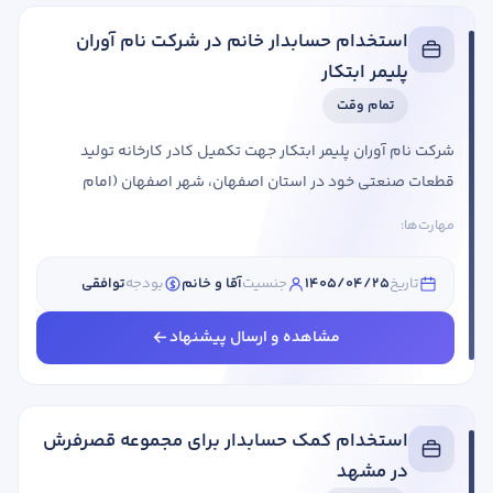
استخدام حسابدار خانم در شرکت نام آوران
پلیمر ابتکار
تمام وقت
شرکت نام آوران پلیمر ابتکار جهت تکمیل کادر کارخانه تولید
قطعات صنعتی خود در استان اصفهان، شهر اصفهان (امام
خمینی- امام رضا) از متقاضیان واجد شرایط دعوت به همکاری می
مهارت‌ها:
کند. عنوان شغلی شرایط احراز حسابدار جنسیت: خانم مقطع
تحصیلی: کارشناسی سابقه کاری: 5 تا 9 سال حقوق: توافقی
تاریخ
1405/04/25
جنسیت
آقا و خانم
بودجه
توافقی
استان مورد نیاز: اصفهان شهر مورد نیاز: اصفهان یک نفرمسلط به
پارسیان و ارد کردن اطلاعتلیست حقوقلیست بیمه کارکنانبررسی
مشاهده و ارسال پیشنهاد
پرینت حسابهابررسی ...
استخدام کمک حسابدار برای مجموعه قصرفرش
در مشهد