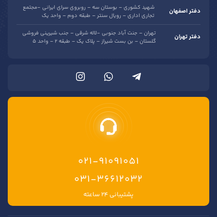
شهید کشوری – بوستان سه – روبروی سرای ایرانی -مجتمع
دفتر اصفهان
تجاری اداری – رویال سنتر – طبقه دوم – واحد یک
تهران – جنت آباد جنوبی -لاله شرقی – جنب شیرینی فروشی
دفتر تهران
گلستان – بن بست شیراز – پلاک یک – طبقه 2 – واحد 5
021-91091051
۰۳۱-۳۶۶۱۲۰۳۲
پشتیبانی ۲۴ ساعته