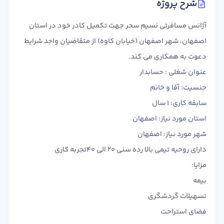
شرح پروژه
تدریس
کار آفرینی
آژانس مسافرتی نسیم سحر جهت تکمیل کادر خود در استان
ارتقا به حسابدار حرفه ای
اصفهان، شهر اصفهان (خیابان کاوه) از متقاضیان واجد شرایط
دعوت به همکاری می کند.
درخواست تعیین سطح
عنوان شغلی : حسابدار
جنسیت: آقا و خانم
سابقه کاری: 1 سال
استان مورد نیاز: اصفهان
شهر مورد نیاز: اصفهان
دارای روحیه تیمی بالا رده سنی 20 الی 40تجربه کاری
مزایا:
بیمه
تسهیلات گردشگری
فضای استراحت