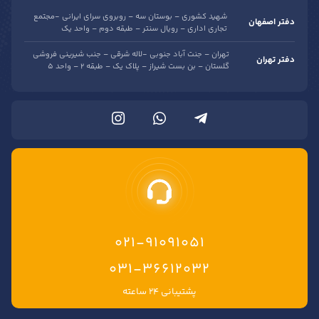
شهید کشوری – بوستان سه – روبروی سرای ایرانی -مجتمع
دفتر اصفهان
تجاری اداری – رویال سنتر – طبقه دوم – واحد یک
تهران – جنت آباد جنوبی -لاله شرقی – جنب شیرینی فروشی
دفتر تهران
گلستان – بن بست شیراز – پلاک یک – طبقه 2 – واحد 5
021-91091051
۰۳۱-۳۶۶۱۲۰۳۲
پشتیبانی ۲۴ ساعته