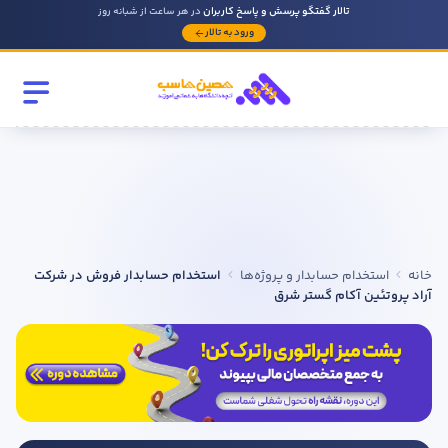
تالار گفتگو پرسش و پاسخ کاربران
در هر ساعت از شبانه روز
ورود به تالار
رشته تحصیلی
مقطع
سابقه کار حسابداری
خانه
استخدام حسابدار و پروژه‌ها
استخدام حسابدار فروش در شرکت
روحیه رهبری دارید ؟
آراد پروتئین آکام گستر شرق
بله
خیر
در صورتی که سابقه دارید توضیح مختصر از فعالیتی که در حسابداری
داشته اید را بنویسید