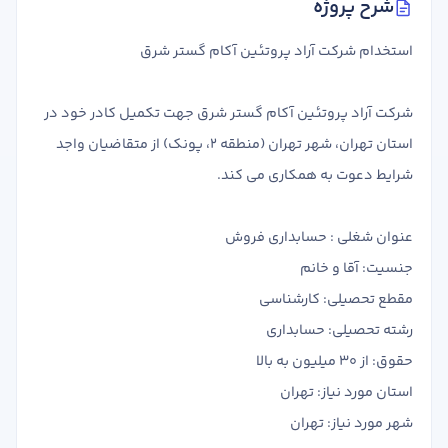
شرح پروژه
تدریس
کار آفرینی
استخدام شرکت آراد پروتئین آکام گستر شرق
ارتقا به حسابدار حرفه ای
شرکت آراد پروتئین آکام گستر شرق جهت تکمیل کادر خود در
درخواست تعیین سطح
استان تهران، شهر تهران (منطقه 2، پونک) از متقاضیان واجد
شرایط دعوت به همکاری می کند.
عنوان شغلی : حسابداری فروش
جنسیت: آقا و خانم
مقطع تحصیلی: کارشناسی
رشته تحصیلی: حسابداری
حقوق: از 30 میلیون به بالا
استان مورد نیاز: تهران
شهر مورد نیاز: تهران