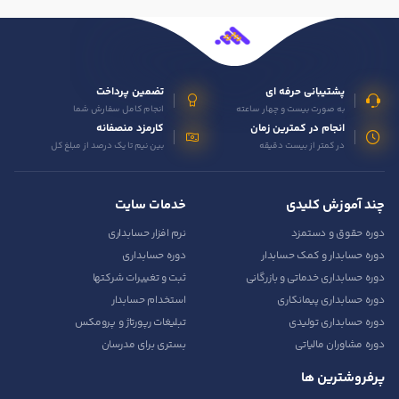
پشتیبانی حرفه ای
تضمین پرداخت
به صورت بیست و چهار ساعته
انجام کامل سفارش شما
انجام در کمترین زمان
کارمزد منصفانه
در کمتر از بیست دقیقه
بین نیم تا یک درصد از مبلغ کل
چند آموزش کلیدی
خدمات سایت
دوره حقوق و دستمزد
نرم افزار حسابداری
دوره حسابدار و کمک حسابدار
دوره حسابداری
دوره حسابداری خدماتی و بازرگانی
ثبت و تغییرات شرکتها
دوره حسابداری پیمانکاری
استخدام حسابدار
دوره حسابداری تولیدی
تبلیغات رپورتاژ و پرومکس
دوره مشاوران مالیاتی
بستری برای مدرسان
پرفروشترین ها