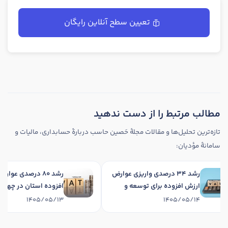
تعیین سطح آنلاین رایگان
مطالب مرتبط را از دست ندهید
تازه‌ترین تحلیل‌ها و مقالات مجلهٔ حَصین حاسب دربارهٔ حسابداری، مالیات و
سامانهٔ مؤدیان:
رشد 34 درصدی واریزی عوارض
رشد 80 درصد
ارزش افزوده برای توسعه و
افزوده استان در چ
آبادانی استان در چهارماهه
نخست 1405
1405/05/13
1405/05/14
1405