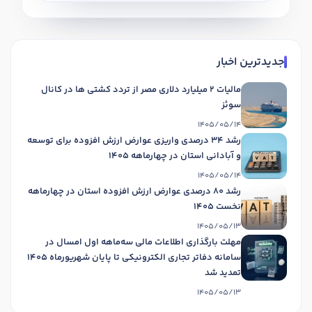
جدیدترین اخبار
مالیات 2 میلیارد دلاری مصر از تردد کشتی ها در کانال
سوئز
1405/05/14
رشد 34 درصدی واریزی عوارض ارزش افزوده برای توسعه
و آبادانی استان در چهارماهه 1405
1405/05/14
رشد 80 درصدی عوارض ارزش افزوده استان در چهارماهه
نخست 1405
1405/05/13
مهلت بارگذاری اطلاعات مالی سه‌ماهه اول امسال در
سامانه دفاتر تجاری الکترونیکی تا پایان شهریورماه 1405
تمدید شد
1405/05/13