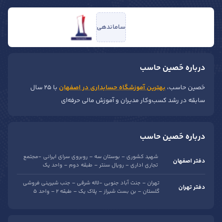
ساماندهی
درباره حَصین حاسب
حَصین حاسب،
بهترین آموزشگاه حسابداری در اصفهان
با ۲۵ سال
سابقه در رشد کسب‌وکار مدیران و آموزش مالی حرفه‌ای
درباره حَصین حاسب
شهید کشوری – بوستان سه – روبروی سرای ایرانی -مجتمع
دفتر اصفهان
تجاری اداری – رویال سنتر – طبقه دوم – واحد یک
تهران – جنت آباد جنوبی -لاله شرقی – جنب شیرینی فروشی
دفتر تهران
گلستان – بن بست شیراز – پلاک یک – طبقه 2 – واحد 5