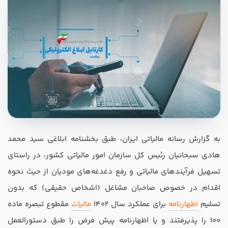
در صورتی که سابقه دارید ، چه مهارت هایی در حسابداری دارید؟
هدف شما از آموزش چیست ؟
به گزارش رسانه مالیاتی ایران، طبق بخشنامه ابلاغی سید محمد
ارتقا
هادی سبحانیان رئیس کل سازمان امور مالیاتی کشور، در راستای
استخدام و شروع کار حسابداری
تسهیل فرآیندهای مالیاتی و رفع دغدغه‌های مودیان از حیث نحوه
اقدام در خصوص صاحبان مشاغل (اشخاص حقیقی) که بدون
هدف بلند مدت شما از آموزش چیست ؟
تسلیم
اظهارنامه
برای عملکرد سال 1402
مالیات
مقطوع تبصره ماده
ثبت شرکت حسابداری
100 را پذیرفتند و یا اظهارنامه پیش فرض را طبق دستورالعمل