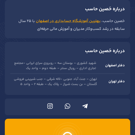
درباره حَصین حاسب
حَصین حاسب،
بهترین آموزشگاه حسابداری در اصفهان
با ۲۵ سال
سابقه در رشد کسب‌وکار مدیران و آموزش مالی حرفه‌ای
درباره حَصین حاسب
شهید کشوری – بوستان سه – روبروی سرای ایرانی -مجتمع
دفتر اصفهان
تجاری اداری – رویال سنتر – طبقه دوم – واحد یک
تهران – جنت آباد جنوبی -لاله شرقی – جنب شیرینی فروشی
دفتر تهران
گلستان – بن بست شیراز – پلاک یک – طبقه 2 – واحد 5