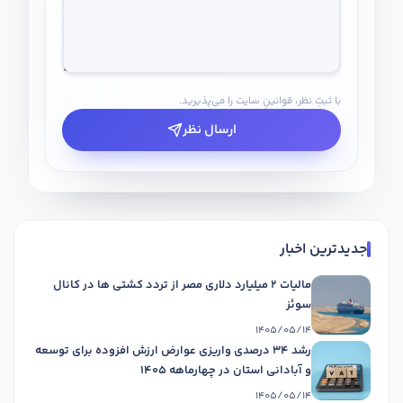
با ثبتِ نظر، قوانینِ سایت را می‌پذیرید.
ارسال نظر
جدیدترین اخبار
مالیات 2 میلیارد دلاری مصر از تردد کشتی ها در کانال
سوئز
1405/05/14
رشد 34 درصدی واریزی عوارض ارزش افزوده برای توسعه
و آبادانی استان در چهارماهه 1405
1405/05/14