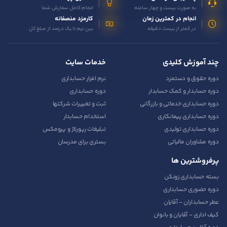
به صورت بیست و چهار ساعته
انجام کامل سفارش شما
انجام در کمترین زمان
کارمزد منصفانه
در کمتر از بیست دقیقه
بین نیم تا یک درصد از مبلغ کل
چند آموزش کلیدی
خدمات سایت
دوره حقوق و دستمزد
نرم افزار حسابداری
دوره حسابدار و کمک حسابدار
دوره حسابداری
دوره حسابداری خدماتی و بازرگانی
ثبت و تغییرات شرکتها
دوره حسابداری پیمانکاری
استخدام حسابدار
دوره حسابداری تولیدی
تبلیغات رپورتاژ و پرومکس
دوره مشاوران مالیاتی
بستری برای مدرسان
پرفروشترین ها
بسته حسابداری زونکن
دوره حضوری حسابداری
عطر حسابداران - آقایان
کیف اداری - آقایان و بانوان