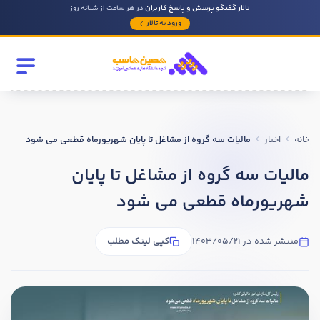
تالار گفتگو پرسش و پاسخ کاربران
در هر ساعت از شبانه روز
ورود به تالار
رشته تحصیلی
مقطع
خانه
اخبار
مالیات سه گروه از مشاغل تا پایان شهریورماه قطعی می شود
سابقه کار حسابداری
مالیات سه گروه از مشاغل تا پایان
شهریورماه قطعی می شود
روحیه رهبری دارید ؟
بله
منتشر شده در 1403/05/21
کپی لینک مطلب
خیر
در صورتی که سابقه دارید توضیح مختصر از فعالیتی که در حسابداری
داشته اید را بنویسید