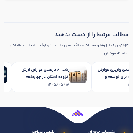
مطالب مرتبط را از دست ندهید
تازه‌ترین تحلیل‌ها و مقالات مجلهٔ حَصین حاسب دربارهٔ حسابداری، مالیات و
سامانهٔ مؤدیان:
رشد 34 درصدی واریزی عوارض
رشد 80 درصدی عوارض ارزش
افزوده برای توسعه و
افزوده استان در چهارماهه
نی استان در چهارماهه
نخست 1405
1405/05/13
1405/
پشتیبانی حرفه ای
تضمین پرداخت