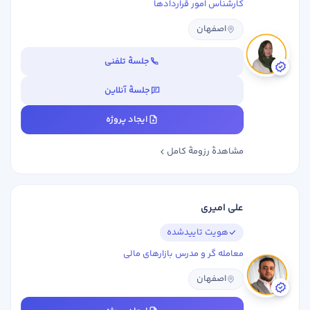
کارشناس امور قراردادها
اصفهان
جلسهٔ تلفنی
جلسهٔ آنلاین
ایجاد پروژه
مشاهدهٔ رزومهٔ کامل
علی امیری
هویت تاییدشده
معامله گر و مدرس بازارهای مالی
اصفهان