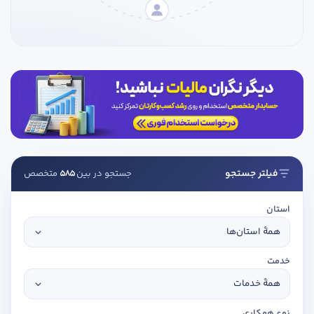
تدریس
کار آفرینی
ارتقا به حسابدار حرفه ای
درخواست تعیین سطح
فیلتر جستجو
جستجو در بین
585
متخصص
استان
خدمت
نوع همکاری