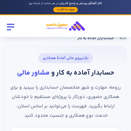
تالار گفتگو پرسش و پاسخ کاربران
در هر ساعت از شبانه روز
ورود به تالار
رشته تحصیلی
مقطع
خانه
حسابداران آماده به کار
نیروی مالی آمادهٔ همکاری
سابقه کار حسابداری
حسابدار آماده به کار و
مشاور مالی
روحیه رهبری دارید ؟
رزومه، مهارت و شهر متخصصان حسابداری را ببینید و برای
بله
همکاری حضوری، دورکار یا پروژه‌ای مستقیم با خودشان
خیر
ارتباط بگیرید. فهرست را می‌توانید بر اساس استان،
خدمت، نوع همکاری و جنسیت محدود کنید.
در صورتی که سابقه دارید توضیح مختصر از فعالیتی که در حسابداری
داشته اید را بنویسید