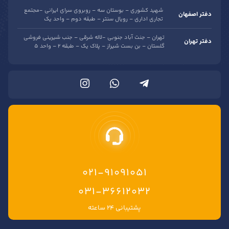
شهید کشوری – بوستان سه – روبروی سرای ایرانی -مجتمع
دفتر اصفهان
تجاری اداری – رویال سنتر – طبقه دوم – واحد یک
تهران – جنت آباد جنوبی -لاله شرقی – جنب شیرینی فروشی
دفتر تهران
گلستان – بن بست شیراز – پلاک یک – طبقه 2 – واحد 5
021-91091051
۰۳۱-۳۶۶۱۲۰۳۲
پشتیبانی ۲۴ ساعته