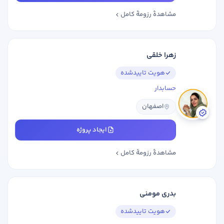
مشاهدهٔ رزومهٔ کامل
زهرا خلقی
هویت تاییدشده
حسابدار
اصفهان
ایجاد پروژه
مشاهدهٔ رزومهٔ کامل
بدری مومنی
هویت تاییدشده