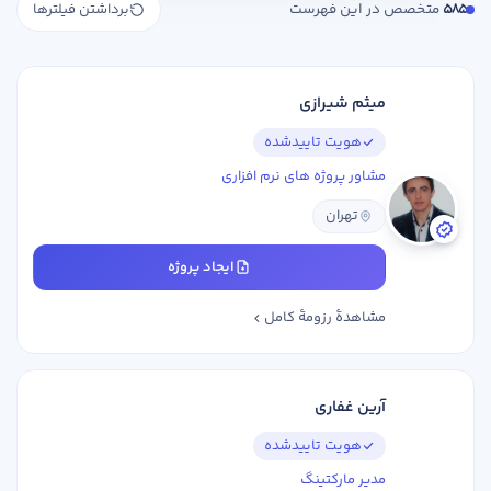
585
متخصص در این فهرست
برداشتن فیلترها
میثم شیرازی
هویت تاییدشده
مشاور پروژه های نرم افزاری
تهران
ایجاد پروژه
مشاهدهٔ رزومهٔ کامل
آرین غفاری
هویت تاییدشده
مدیر مارکتینگ