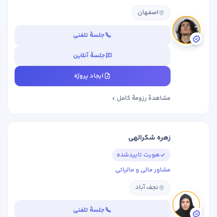
اصفهان
جلسهٔ تلفنی
جلسهٔ آنلاین
ایجاد پروژه
مشاهدهٔ رزومهٔ کامل
زهره شکرالهی
هویت تاییدشده
مشاور مالی و مالیاتی
نجف آباد
جلسهٔ تلفنی