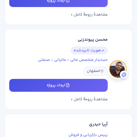
ایجاد پروژه
مشاهدهٔ رزومهٔ کامل
محسن پیوندزنی
هویت تاییدشده
حسابدار متخصص مالی - مالیاتی - صنعتی
اصفهان
ایجاد پروژه
مشاهدهٔ رزومهٔ کامل
آریا حیدری
رییس بازاریابی و فروش