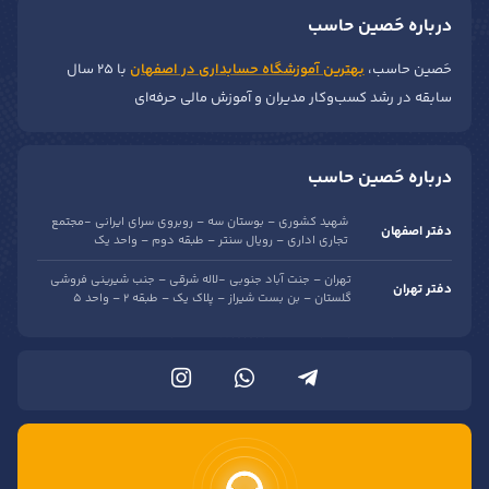
درباره حَصین حاسب
حَصین حاسب،
بهترین آموزشگاه حسابداری در اصفهان
با ۲۵ سال
سابقه در رشد کسب‌وکار مدیران و آموزش مالی حرفه‌ای
درباره حَصین حاسب
شهید کشوری – بوستان سه – روبروی سرای ایرانی -مجتمع
دفتر اصفهان
تجاری اداری – رویال سنتر – طبقه دوم – واحد یک
تهران – جنت آباد جنوبی -لاله شرقی – جنب شیرینی فروشی
دفتر تهران
گلستان – بن بست شیراز – پلاک یک – طبقه 2 – واحد 5