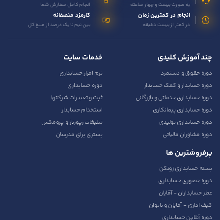
تدریس
به صورت بیست و چهار ساعته
انجام کامل سفارش شما
انجام در کمترین زمان
کارمزد منصفانه
کار آفرینی
در کمتر از بیست دقیقه
بین نیم تا یک درصد از مبلغ کل
ارتقا به حسابدار حرفه ای
چند آموزش کلیدی
خدمات سایت
درخواست تعیین سطح
دوره حقوق و دستمزد
نرم افزار حسابداری
دوره حسابدار و کمک حسابدار
دوره حسابداری
دوره حسابداری خدماتی و بازرگانی
ثبت و تغییرات شرکتها
دوره حسابداری پیمانکاری
استخدام حسابدار
دوره حسابداری تولیدی
تبلیغات رپورتاژ و پرومکس
دوره مشاوران مالیاتی
بستری برای مدرسان
پرفروشترین ها
بسته حسابداری زونکن
دوره حضوری حسابداری
عطر حسابداران - آقایان
کیف اداری - آقایان و بانوان
دوره آنلاین حسابداری