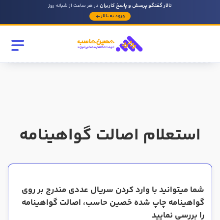
تالار گفتگو پرسش و پاسخ کاربران
در هر ساعت از شبانه روز
ورود به تالار
رشته تحصیلی
مقطع
سابقه کار حسابداری
استعلام اصالت گواهینامه
روحیه رهبری دارید ؟
بله
خیر
شما میتوانید با وارد کردن سریال عددی مندرج بر روی
در صورتی که سابقه دارید توضیح مختصر از فعالیتی که در حسابداری
گواهینامه چاپ شده حَصین حاسب، اصالت گواهینامه
داشته اید را بنویسید
را بررسی نمایید