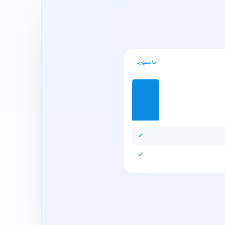
داشبورد
✓
✓