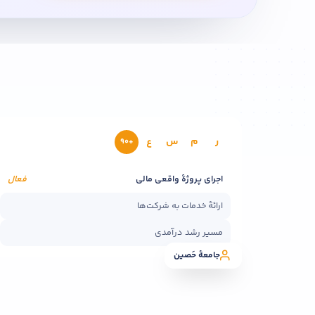
ر
م
س
ع
+۹۰
اجرای پروژهٔ واقعی مالی
فعال
ارائهٔ خدمات به شرکت‌ها
مسیر رشد درآمدی
جامعهٔ حَصین