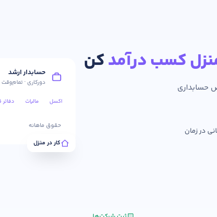
مقطع
سابقه کا
نزل کسب درآمد
کن
حسابدار ارشد
خیر
دورکاری · تمام‌وقت
صص حسابداری
لیتی که در حسابداری داشته اید را بنویسید
اکسل
مالیات
دفاتر ق
حقوق ماهانه
انی در زمان
کار در منزل
ر حسابداری دارید؟
ثبت شرکت‌ها