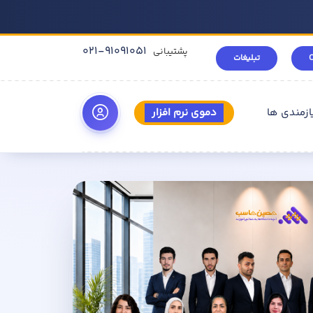
021-91091051
پشتیبانی
تبلیغات
ازمندی ها
دموی نرم افزار