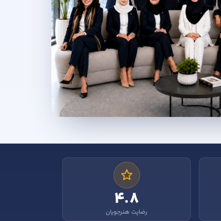
۴.۸
رضایت هنرجویان