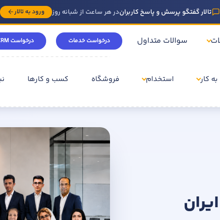
تالار گفتگو پرسش و پاسخ کاربران
در هر ساعت از شبانه روز
ورود به تالار
ات
سوالات متداول
درخواست خدمات
درخواست CRM
به کار
استخدام
فروشگاه
کسب و کارها
نی
ایران