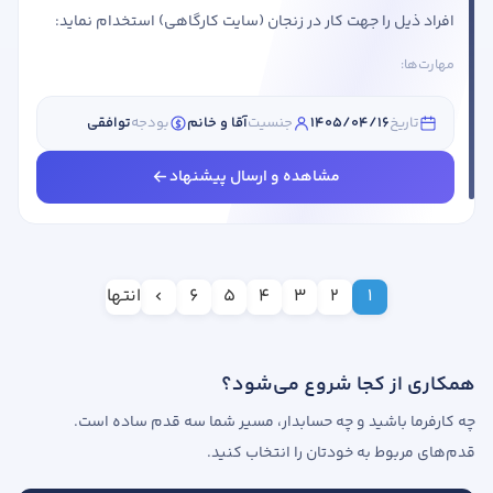
افراد ذیل را جهت کار در زنجان (سایت کارگاهی) استخدام نماید:
عنوان شغلی شرایط احراز منشی آقا یا خانم(الزاما رشته
مهارت‌ها:
حسابداری)مزایامحیط کاری پویاحقوق و مزایای مناسببیمه و مزایای
کامل ارزش گذاری بر توانمندی و رشد کارکنان داشتن سابقه کار
تاریخ
1405/04/16
جنسیت
آقا و خانم
بودجه
توافقی
مرتبط با پخش مواد غذایی الزامی می باشد. متقاضیان واجد شرایط
می توانند رزومه خود ...
مشاهده و ارسال پیشنهاد
1
2
3
4
5
6
انتها
همکاری از کجا شروع می‌شود؟
چه کارفرما باشید و چه حسابدار، مسیر شما سه قدم ساده است.
قدم‌های مربوط به خودتان را انتخاب کنید.