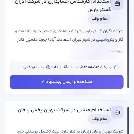
استخدام کارشناس حسابداری در شرکت آذران
گستر پارس
تمام وقت
شرکت آذران گستر پارس شرکت پیمانکاری معتبر در زمینه نفت و
گاز و پتروشیمی در شهر تهران (سعادت آباد) جهت تکمیل کادر
خود از واجدین شرایط زیر دعوت به همکاری می نماید: عنوان
مهارت‌ها:
شغلی شرایط احراز کارشناس حسابداری جنسیت: آقا و خانم/ یک
نفرنوع همکاری: حضوریساعت کاری: تمام وقت (ساعت کاری شنبه
تاریخ
1405/04/18
جنسیت
آقا و خانم
بودجه
توافقی
تا چهارشنبه پنج شنبه ها نیمه وقت)مقطع تحصیلی: مهم
نیستحداقل یک سال ...
مشاهده و ارسال پیشنهاد
استخدام منشی در شرکت بهین پخش زنجان
تمام وقت
شرکت بهین پخش زنجان در نظر دارد جهت تکمیل پرسنلی خود