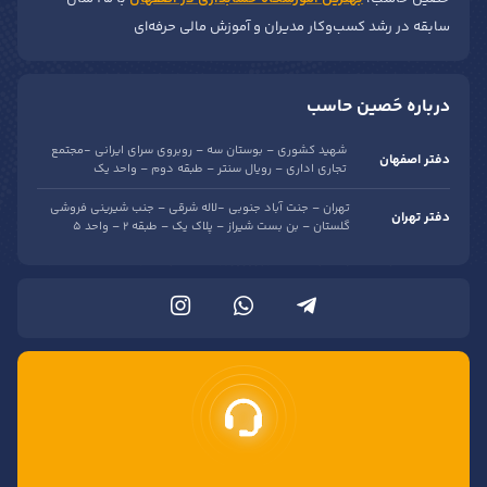
سابقه در رشد کسب‌وکار مدیران و آموزش مالی حرفه‌ای
درباره حَصین حاسب
شهید کشوری – بوستان سه – روبروی سرای ایرانی -مجتمع
دفتر اصفهان
تجاری اداری – رویال سنتر – طبقه دوم – واحد یک
تهران – جنت آباد جنوبی -لاله شرقی – جنب شیرینی فروشی
دفتر تهران
گلستان – بن بست شیراز – پلاک یک – طبقه 2 – واحد 5