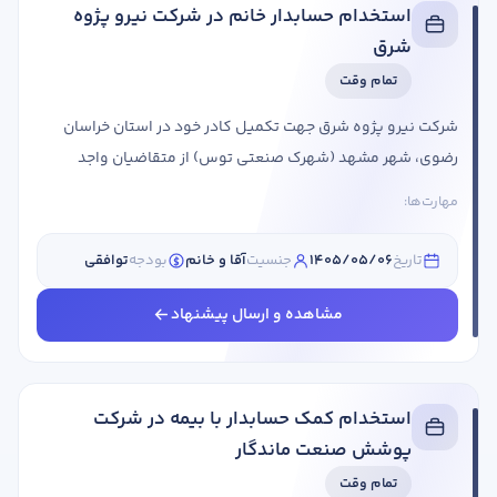
استخدام حسابدار خانم در شرکت نیرو پژوه
شرق
تمام وقت
شرکت نیرو پژوه شرق جهت تکمیل کادر خود در استان خراسان
رضوی، شهر مشهد (شهرک صنعتی توس) از متقاضیان واجد
شرایط دعوت به همکاری می کند. عنوان شغلی شرایط احراز
مهارت‌ها:
حسابدار جنسیت: خانم حقوق: توافقی استان مورد نیاز: خراسان
رضوی شهر مورد نیاز: مشهد با حجاب عرف سازمان ها و اداراتدارای
تاریخ
1405/05/06
جنسیت
آقا و خانم
بودجه
توافقی
مدرک تحصیلی لیسانس حسابداریبا حداقل 2 سال سابقه کار
مفیدتوانایی ثبت اسناد حسابداری نقد و بانکتوانایی ثبت ...
مشاهده و ارسال پیشنهاد
استخدام کمک حسابدار با بیمه در شرکت
پوشش صنعت ماندگار
تمام وقت