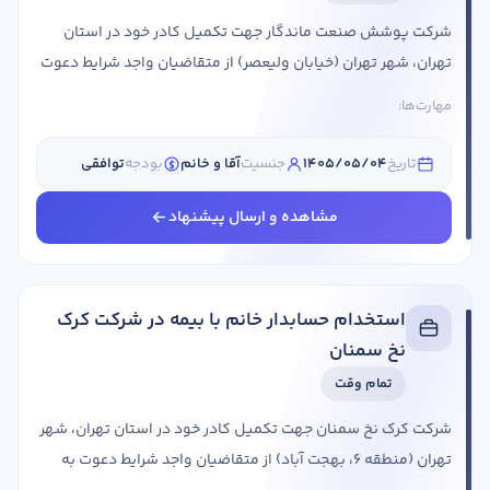
شرکت پوشش صنعت ماندگار جهت تکمیل کادر خود در استان
تهران، شهر تهران (خیابان ولیعصر) از متقاضیان واجد شرایط دعوت
به همکاری می کند. عنوان شغلی شرایط احراز کمک حسابدار
مهارت‌ها:
جنسیت: آقا و خانم مقطع تحصیلی: کارشناسی سابقه کاری: 4 سال
حقوق: از 25 الی 30 میلیون استان مورد نیاز: تهران شهر مورد نیاز:
تاریخ
1405/05/04
جنسیت
آقا و خانم
بودجه
توافقی
تهران مسلط به سپیدارحسابداری بازرگانی و پیمانکاریدارای
تحصیلات حسابداری مزایا:بیمه تکمیلیهدایای مناسبتی بیمه از روز
مشاهده و ارسال پیشنهاد
اولحقوق از روز ...
استخدام حسابدار خانم با بیمه در شرکت کرک
نخ سمنان
تمام وقت
شرکت کرک نخ سمنان جهت تکمیل کادر خود در استان تهران، شهر
تهران (منطقه 6، بهجت آباد) از متقاضیان واجد شرایط دعوت به