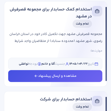
استخدام کمک حسابدار برای مجموعه قصرفرش
در مشهد
تمام وقت
مجموعه قصرفرش مشهد جهت تکمیل کادر خود در استان خراسان
رضوی، شهر مشهد (محدوده سناباد) از متقاضیان واجد شرایط
دعوت به همکاری می کند. عنوان شغلی شرایط احراز کمک حسابدار
مهارت‌ها:
جنسیت: خانم مقطع تحصیلی: کاردانی، کارشناسی، کارشناسی
ارشد رشته تحصیلی: تحصیلات مرتبط با حسابداری (بانکداری،
تاریخ
1405/04/22
جنسیت
آقا و خانم
بودجه
توافقی
حسابداری، مدیریت بازرگانی، مدیریت مالی) سابقه کاری: مهم
نیست حقوق: توافقی استان مورد نیاز: خراسان رضوی شهر مورد
مشاهده و ارسال پیشنهاد
نیاز: مشهد توانایی کار سیستمی روحیه کار تیمی ...
استخدام حسابدار برای شرکت
تمام وقت