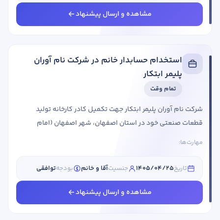
اجتماعی و بیمه تکمیلیخرید از محصولات شرکت با ...
مشاهده و ارسال پیشنهاد
استخدام حسابدار خانم در شرکت نام آوران
پلیمر ابتکار
تمام وقت
شرکت نام آوران پلیمر ابتکار جهت تکمیل کادر کارخانه تولید
قطعات صنعتی خود در استان اصفهان، شهر اصفهان (امام
خمینی- امام رضا) از متقاضیان واجد شرایط دعوت به همکاری می
مهارت‌ها:
کند. عنوان شغلی شرایط احراز حسابدار جنسیت: خانم مقطع
تحصیلی: کارشناسی سابقه کاری: 5 تا 9 سال حقوق: توافقی
تاریخ
1405/04/25
جنسیت
آقا و خانم
بودجه
توافقی
استان مورد نیاز: اصفهان شهر مورد نیاز: اصفهان یک نفرمسلط به
پارسیان و ارد کردن اطلاعتلیست حقوقلیست بیمه کارکنانبررسی
مشاهده و ارسال پیشنهاد
پرینت حسابهابررسی ...