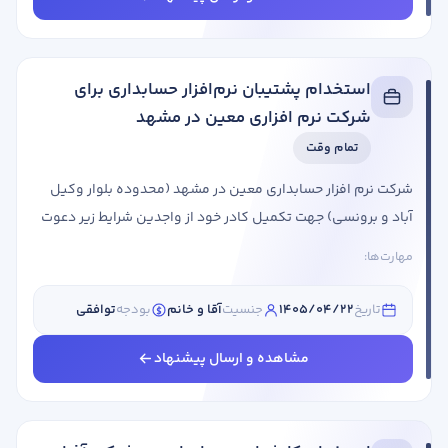
رزومه ...
استخدام پشتیبان نرم‌افزار حسابداری برای
شرکت نرم افزاری معین در مشهد
تمام وقت
شرکت نرم افزار حسابداری معین در مشهد (محدوده بلوار وکیل
آباد و برونسی) جهت تکمیل کادر خود از واجدین شرایط زیر دعوت
به همکاری می نماید: عنوان شغلی شرایط احراز پشتیبان نرم افزار
مهارت‌ها:
حسابداری جنسیت: آقا و خانم نوع همکاری: حضوری مقطع
تحصیلی: کاردانی سابقه کاری: 1 سال ما در شرکت نرم افزاری معین
تاریخ
1405/04/22
جنسیت
آقا و خانم
بودجه
توافقی
به دنبال جذب نیروهای با انگیزه، دقیق، با تجربه وعلاقه ...
مشاهده و ارسال پیشنهاد