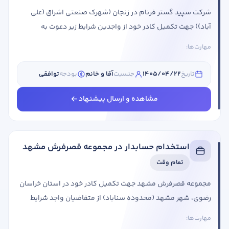
شرکت سپید گستر فرنام در زنجان (شهرک صنعتی اشراق (علی
آباد)) جهت تکمیل کادر خود از واجدین شرایط زیر دعوت به
همکاری می نماید: عنوان شغلی شرایط احراز حسابدار تسلط به
مهارت‌ها:
سیستم حقوق و دستمزد آشنا به نرم افزارهای حسابداریتسلط به
سیستم های مالی و حسابداریمسلط به آفیس منضبط و مسئولیت
تاریخ
1405/04/22
جنسیت
آقا و خانم
بودجه
توافقی
پذیر پر انرژی، دقیق و با انگیزه دارای روابط عمومی خوب و پایبند
...
مشاهده و ارسال پیشنهاد
استخدام حسابدار در مجموعه قصرفرش مشهد
تمام وقت
مجموعه قصرفرش مشهد جهت تکمیل کادر خود در استان خراسان
رضوی، شهر مشهد (محدوده سناباد) از متقاضیان واجد شرایط
دعوت به همکاری می کند. عنوان شغلی شرایط احراز حسابدار
مهارت‌ها:
جنسیت: آقا و خانم مقطع تحصیلی: کاردانی، کارشناسی،