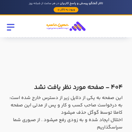
تالار گفتگو پرسش و پاسخ کاربران
در هر ساعت از شبانه روز
ورود به تالار
رشته تحصیلی
مقطع
سابقه کار حسابداری
404 - صفحه مورد نظر یافت نشد
روحیه رهبری دارید ؟
بله
این صفحه به یکی از دلایل زیر از دسترس خارج شده است:
به درخواست صاحب کسب و کار و پس از مدتی این صفحه
خیر
کاملا توسط گوگل حذف میشود
اختلال ایجاد شده و به زودی رفع میشود . از صبوری شما
در صورتی که سابقه دارید توضیح مختصر از فعالیتی که در حسابداری
داشته اید را بنویسید
سپاسگذاریم