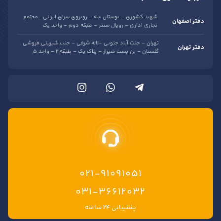
شهید کشوری – بوستان سه – روبروی سرای ایرانی -مجتمع
دفتر اصفهان
تجاری اداری – رویال سنتر – طبقه دوم – واحد یک
تهران – جنت آباد جنوبی -لاله شرقی – جنب شیرینی فروشی
دفتر تهران
گلستان – بن بست شیراز – پلاک یک – طبقه 2 – واحد 5
021-91091051
۰۳۱-۳۶۶۱۲۰۳۲
پشتیبانی ۲۴ ساعته