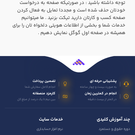
توجه داشته باشید : در صورتیکه صفحه به درخواست
خودتان حذف شده است و مجددا تمایل به فعال کردن
صفحه کسب و کارتان دارید تیکت بزنید . ما میتوانیم
خدمات شما و بخشی از اطلاعات هویتی دلخواه تان را برای
همیشه در صفحه اول گوگل نمایش دهیم .
در صورتی که سابقه دارید ، چه مهارت هایی در حسابداری دارید؟
هدف شما از آموزش چیست ؟
پشتیبانی حرفه ای
تضمین پرداخت
به صورت بیست و چهار ساعته
انجام کامل سفارش شما
ارتقا
انجام در کمترین زمان
کارمزد منصفانه
استخدام و شروع کار حسابداری
در کمتر از بیست دقیقه
بین نیم تا یک درصد از مبلغ کل
هدف بلند مدت شما از آموزش چیست ؟
چند آموزش کلیدی
خدمات سایت
ثبت شرکت حسابداری
دوره حقوق و دستمزد
نرم افزار حسابداری