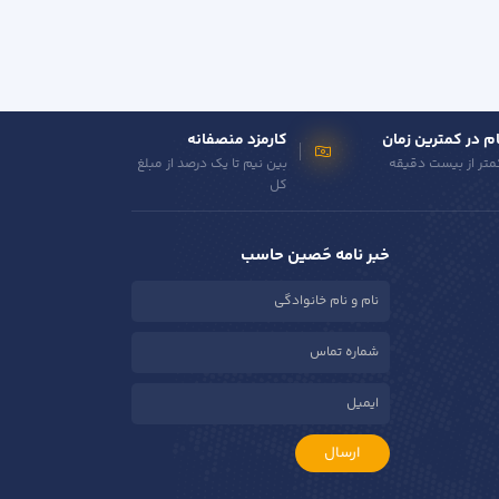
م در کمترین زمان
کارمزد منصفانه
متر از بیست دقیقه
بین نیم تا یک درصد از مبلغ
کل
خبر نامه حَصین حاسب
ارسال