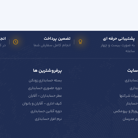
پشتیبانی حرفه ای
تضمین پرداخت
انجا
به صورت بیست و چهار
انجام کامل سفارش شما
در ک
ساعته
سایت
پرفروشترین ها
حسابداری
بسته حسابداری زونکن
داری
دوره حضوری حسابداری
یرات شرکتها
عطر حسابداران - آقایان
سابدار
کیف اداری - آقایان و بانوان
پورتاژ و پرومکس
دوره آنلاین حسابداری
ی مدرسان
نرم افزار حسابداری