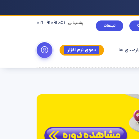
021-91091051
پشتیبانی
تبلیغات
ازمندی ها
دموی نرم افزار