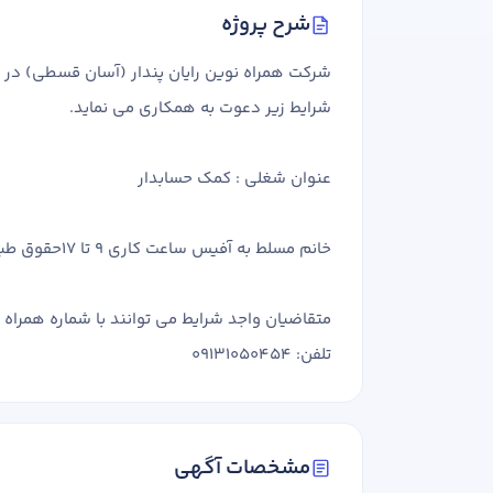
شرح پروژه
شرکت همراه نوین رایان پندار (آسان قسطی) در 
شرایط زیر دعوت به همکاری می نماید.
عنوان شغلی : کمک حسابدار
خانم مسلط به آفیس ساعت کاری 9 تا 17حقوق طبق اداره کار+ بیمه
متقاضیان واجد شرایط می توانند با شماره همراه 
تلفن: 09131050454
نام و نام خانوادگی
مشخصات آگهی