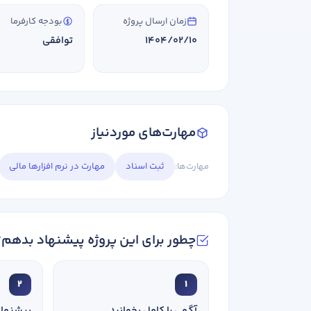
زمان ارسال پروژه
بودجه کارفرما
رشته تحصیلی
1404/02/10
توافقی
بله
روحیه رهبری دارید ؟
در صورتی که سابقه دارید توضیح مختصر از فعا
مهارت‌های موردنیاز
مهارت‌ها:
ثبت اسناد
مهارت در نرم افزارها مالی
چطور برای این پروژه پیشنهاد بدهم؟
در صورتی که سابقه دارید ، چه مهارت هایی د
2
1
آگهی را کامل بخوانید
پیشنهاد