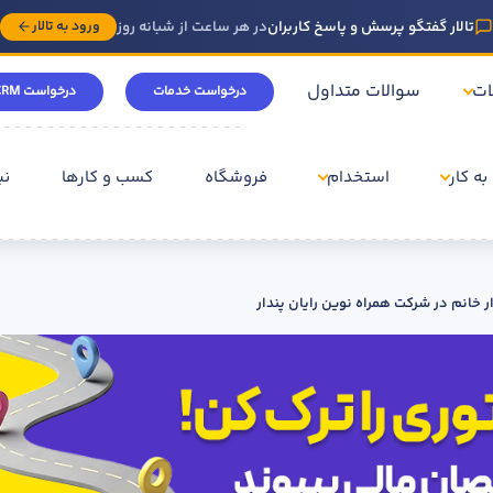
تالار گفتگو پرسش و پاسخ کاربران
در هر ساعت از شبانه روز
ورود به تالار
ات
سوالات متداول
درخواست خدمات
درخواست CRM
به کار
استخدام
فروشگاه
کسب و کارها
نی
خانم در شرکت همراه نوین رایان پندار