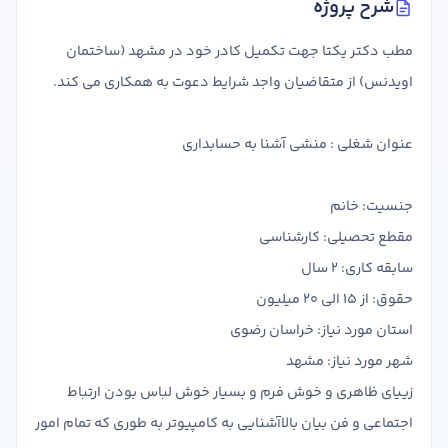
شرح پروژه
تدریس
کار آفرینی
مطب دکتر یکتا جهت تکمیل کادر خود در مشهد (ساختمان
ارتقا به حسابدار حرفه ای
اویدنس) از متقاضیان واجد شرایط دعوت به همکاری می کند.
درخواست تعیین سطح
عنوان شغلی : منشی آشنا به حسابداری
جنسیت: خانم
مقطع تحصیلی: کارشناسی
سابقه کاری: 2 سال
حقوق: از 15 الی 20 میلیون
استان مورد نیاز: خراسان رضوی
شهر مورد نیاز: مشهد
زییای ظاهری و خوش فرم و بسیار خوش لباس بودن ارتباط
اجتماعی و فن بیان بالاآشنایی به کامپیوتر به طوری که تمام امور