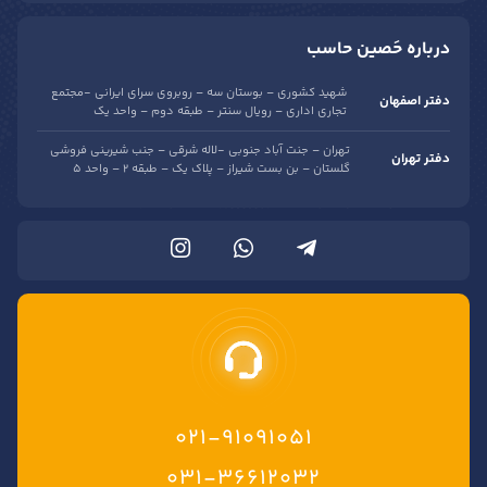
درباره حَصین حاسب
شهید کشوری – بوستان سه – روبروی سرای ایرانی -مجتمع
دفتر اصفهان
تجاری اداری – رویال سنتر – طبقه دوم – واحد یک
تهران – جنت آباد جنوبی -لاله شرقی – جنب شیرینی فروشی
دفتر تهران
گلستان – بن بست شیراز – پلاک یک – طبقه 2 – واحد 5
021-91091051
۰۳۱-۳۶۶۱۲۰۳۲