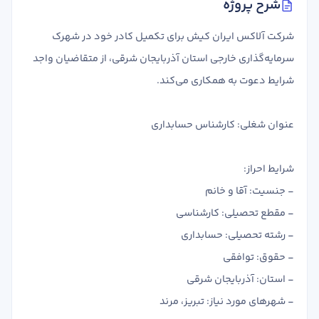
شرح پروژه
تدریس
کار آفرینی
شرکت آلاکس ایران کیش برای تکمیل کادر خود در شهرک
ارتقا به حسابدار حرفه ای
سرمایه‌گذاری خارجی استان آذربایجان شرقی، از متقاضیان واجد
شرایط دعوت به همکاری می‌کند.
درخواست تعیین سطح
عنوان شغلی: کارشناس حسابداری
شرایط احراز:
- جنسیت: آقا و خانم
- مقطع تحصیلی: کارشناسی
- رشته تحصیلی: حسابداری
- حقوق: توافقی
- استان: آذربایجان شرقی
- شهرهای مورد نیاز: تبریز، مرند