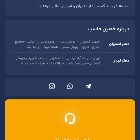
سابقه در رشد کسب‌وکار مدیران و آموزش مالی حرفه‌ای
درباره حَصین حاسب
شهید کشوری – بوستان سه – روبروی سرای ایرانی -مجتمع
دفتر اصفهان
تجاری اداری – رویال سنتر – طبقه دوم – واحد یک
تهران – جنت آباد جنوبی -لاله شرقی – جنب شیرینی فروشی
دفتر تهران
گلستان – بن بست شیراز – پلاک یک – طبقه 2 – واحد 5