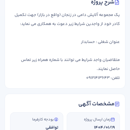
شرح پروژه
تدریس
کار آفرینی
یک مجموعه آلایش دامی در زنجان (واقع در بازار) جهت تکمیل
ارتقا به حسابدار حرفه ای
کادر خود از واجدین شرایط زیر دعوت به همکاری می نماید:
درخواست تعیین سطح
عنوان شغلی : حسابدار
متقاضیان واجد شرایط می توانند با شماره همراه زیر تماس
حاصل نمایند.
تلفن: 09121413643
مشخصات آگهی
زمان ارسال پروژه
بودجه کارفرما
1404/01/19
توافقی