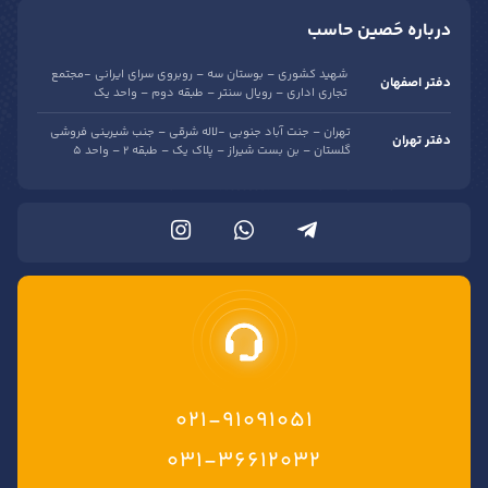
درباره حَصین حاسب
شهید کشوری – بوستان سه – روبروی سرای ایرانی -مجتمع
دفتر اصفهان
تجاری اداری – رویال سنتر – طبقه دوم – واحد یک
تهران – جنت آباد جنوبی -لاله شرقی – جنب شیرینی فروشی
دفتر تهران
گلستان – بن بست شیراز – پلاک یک – طبقه 2 – واحد 5
021-91091051
۰۳۱-۳۶۶۱۲۰۳۲