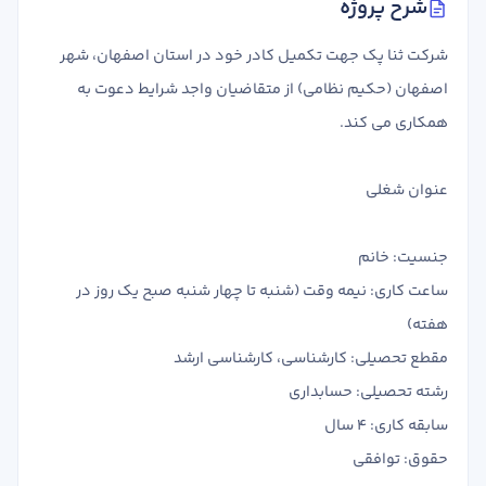
شرح پروژه
تدریس
کار آفرینی
شرکت ثنا پک جهت تکمیل کادر خود در استان اصفهان، شهر
ارتقا به حسابدار حرفه ای
اصفهان (حکیم نظامی) از متقاضیان واجد شرایط دعوت به
همکاری می کند.
درخواست تعیین سطح
عنوان شغلی
جنسیت: خانم
ساعت کاری: نیمه وقت (شنبه تا چهار شنبه صبح یک روز در
هفته)
مقطع تحصیلی: کارشناسی، کارشناسی ارشد
رشته تحصیلی: حسابداری
سابقه کاری: 4 سال
حقوق: توافقی