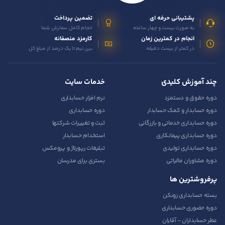
پشتیبانی حرفه ای
تضمین پرداخت
به صورت بیست و چهار ساعته
انجام کامل سفارش شما
انجام در کمترین زمان
کارمزد منصفانه
در کمتر از بیست دقیقه
بین نیم تا یک درصد از مبلغ کل
چند آموزش کلیدی
خدمات سایت
دوره حقوق و دستمزد
نرم افزار حسابداری
دوره حسابدار و کمک حسابدار
دوره حسابداری
دوره حسابداری خدماتی و بازرگانی
ثبت و تغییرات شرکتها
دوره حسابداری پیمانکاری
استخدام حسابدار
دوره حسابداری تولیدی
تبلیغات رپورتاژ و پرومکس
دوره مشاوران مالیاتی
بستری برای مدرسان
پرفروشترین ها
بسته حسابداری زونکن
دوره حضوری حسابداری
عطر حسابداران - آقایان