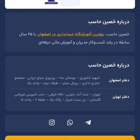
درباره حَصین حاسب
حَصین حاسب،
بهترین آموزشگاه حسابداری در اصفهان
با ۲۵ سال
سابقه در رشد کسب‌وکار مدیران و آموزش مالی حرفه‌ای
درباره حَصین حاسب
شهید کشوری – بوستان سه – روبروی سرای ایرانی -مجتمع
دفتر اصفهان
تجاری اداری – رویال سنتر – طبقه دوم – واحد یک
تهران – جنت آباد جنوبی -لاله شرقی – جنب شیرینی فروشی
دفتر تهران
گلستان – بن بست شیراز – پلاک یک – طبقه 2 – واحد 5