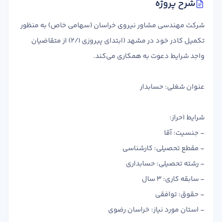
شرح پروژه
تدریس
کار آفرینی
شرکت مهندسی مشاور نیروی خراسان (سهامی خاص) به منظور
ارتقا به حسابدار حرفه ای
تکمیل کادر خود در مشهد (ابتدای پیروزی 2/1) از متقاضیان
واجد شرایط دعوت به همکاری می‌کند.
درخواست تعیین سطح
عنوان شغلی: حسابدار
شرایط احراز:
- جنسیت: آقا
- مقطع تحصیلی: کارشناسی
- رشته تحصیلی: حسابداری
- سابقه کاری: 3 سال
- حقوق: توافقی
- استان مورد نیاز: خراسان رضوی