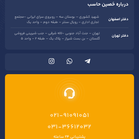
درباره حَصین حاسب
شهید کشوری – بوستان سه – روبروی سرای ایرانی -مجتمع
دفتر اصفهان
تجاری اداری – رویال سنتر – طبقه دوم – واحد یک
تهران – جنت آباد جنوبی -لاله شرقی – جنب شیرینی فروشی
دفتر تهران
گلستان – بن بست شیراز – پلاک یک – طبقه 2 – واحد 5
021-91091051
۰۳۱-۳۶۶۱۲۰۳۲
پشتیبانی ۲۴ ساعته