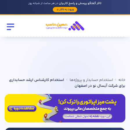
تالار گفتگو پرسش و پاسخ کاربران
در هر ساعت از شبانه روز
ورود به تالار
رشته تحصیلی
مقطع
سابقه کار حسابداری
خانه
استخدام حسابدار و پروژه‌ها
استخدام کارشناس ارشد حسابداری
روحیه رهبری دارید ؟
برای شرکت آبسال نو در اصفهان
بله
خیر
در صورتی که سابقه دارید توضیح مختصر از فعالیتی که در حسابداری
داشته اید را بنویسید