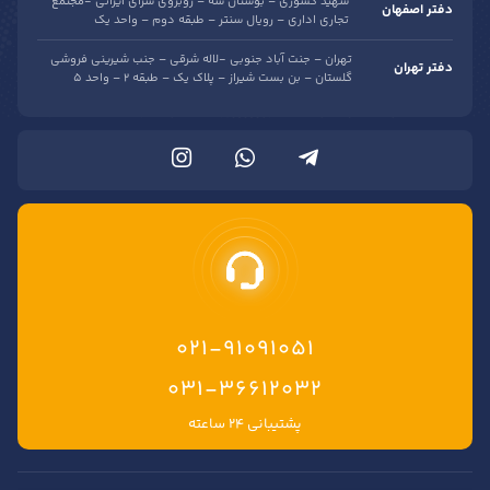
شهید کشوری – بوستان سه – روبروی سرای ایرانی -مجتمع
دفتر اصفهان
تجاری اداری – رویال سنتر – طبقه دوم – واحد یک
تهران – جنت آباد جنوبی -لاله شرقی – جنب شیرینی فروشی
دفتر تهران
گلستان – بن بست شیراز – پلاک یک – طبقه 2 – واحد 5
021-91091051
۰۳۱-۳۶۶۱۲۰۳۲
پشتیبانی ۲۴ ساعته