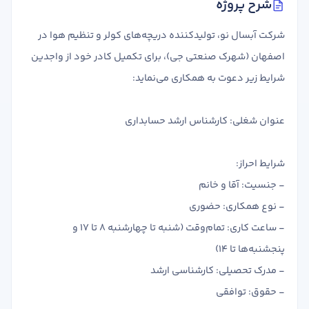
شرح پروژه
تدریس
کار آفرینی
شرکت آبسال نو، تولیدکننده دریچه‌های کولر و تنظیم هوا در
ارتقا به حسابدار حرفه ای
اصفهان (شهرک صنعتی جی)، برای تکمیل کادر خود از واجدین
شرایط زیر دعوت به همکاری می‌نماید:
درخواست تعیین سطح
عنوان شغلی: کارشناس ارشد حسابداری
شرایط احراز:
- جنسیت: آقا و خانم
- نوع همکاری: حضوری
- ساعت کاری: تمام‌وقت (شنبه تا چهارشنبه 8 تا 17 و
پنجشنبه‌ها تا 14)
- مدرک تحصیلی: کارشناسی ارشد
- حقوق: توافقی