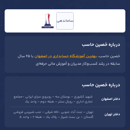
ساماندهی
درباره حَصین حاسب
حَصین حاسب،
بهترین آموزشگاه حسابداری در اصفهان
با ۲۵ سال
سابقه در رشد کسب‌وکار مدیران و آموزش مالی حرفه‌ای
درباره حَصین حاسب
شهید کشوری – بوستان سه – روبروی سرای ایرانی -مجتمع
دفتر اصفهان
تجاری اداری – رویال سنتر – طبقه دوم – واحد یک
تهران – جنت آباد جنوبی -لاله شرقی – جنب شیرینی فروشی
دفتر تهران
گلستان – بن بست شیراز – پلاک یک – طبقه 2 – واحد 5