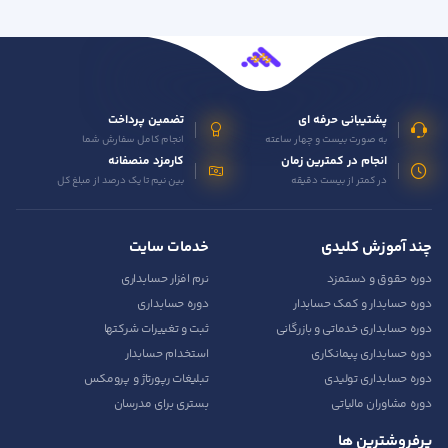
پشتیبانی حرفه ای
تضمین پرداخت
به صورت بیست و چهار ساعته
انجام کامل سفارش شما
انجام در کمترین زمان
کارمزد منصفانه
در کمتر از بیست دقیقه
بین نیم تا یک درصد از مبلغ کل
چند آموزش کلیدی
خدمات سایت
دوره حقوق و دستمزد
نرم افزار حسابداری
دوره حسابدار و کمک حسابدار
دوره حسابداری
دوره حسابداری خدماتی و بازرگانی
ثبت و تغییرات شرکتها
دوره حسابداری پیمانکاری
استخدام حسابدار
دوره حسابداری تولیدی
تبلیغات رپورتاژ و پرومکس
دوره مشاوران مالیاتی
بستری برای مدرسان
پرفروشترین ها