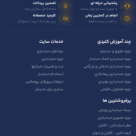
پشتیبانی حرفه ای
تضمین پرداخت
به صورت بیست و چهار ساعته
انجام کامل سفارش شما
انجام در کمترین زمان
کارمزد منصفانه
در کمتر از بیست دقیقه
بین نیم تا یک درصد از مبلغ کل
چند آموزش کلیدی
خدمات سایت
دوره حقوق و دستمزد
نرم افزار حسابداری
دوره حسابدار و کمک حسابدار
دوره حسابداری
دوره حسابداری خدماتی و بازرگانی
ثبت و تغییرات شرکتها
دوره حسابداری پیمانکاری
استخدام حسابدار
دوره حسابداری تولیدی
تبلیغات رپورتاژ و پرومکس
دوره مشاوران مالیاتی
بستری برای مدرسان
پرفروشترین ها
بسته حسابداری زونکن
دوره حضوری حسابداری
عطر حسابداران - آقایان
کیف اداری - آقایان و بانوان