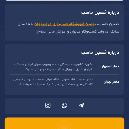
درباره حَصین حاسب
حَصین حاسب،
بهترین آموزشگاه حسابداری در اصفهان
با ۲۵ سال
سابقه در رشد کسب‌وکار مدیران و آموزش مالی حرفه‌ای
درباره حَصین حاسب
شهید کشوری – بوستان سه – روبروی سرای ایرانی -مجتمع
دفتر اصفهان
تجاری اداری – رویال سنتر – طبقه دوم – واحد یک
تهران – جنت آباد جنوبی -لاله شرقی – جنب شیرینی فروشی
دفتر تهران
گلستان – بن بست شیراز – پلاک یک – طبقه 2 – واحد 5