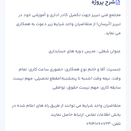
شرح پروژه
تدریس
کار آفرینی
مجتمع فنی تبریز جهت تکمیل کادر اداری و آموزشی خود در
ارتقا به حسابدار حرفه ای
تبریز (آبرسان) از متقاضیان واجد شرایط زیر دعوت به همکاری
می نماید.
درخواست تعیین سطح
عنوان شغلی : مدرس دوره های حسابداری
جنسیت: آقا و خانم نوع همکاری: حضوری ساعت کاری: تمام
وقت، نیمه وقت (شنبه تا پنجشنبه)مقطع تحصیلی: مهم نیست
سابقه کاری: مهم نیست حقوق: توافقی
متقاضیان واجد شرایط می توانند از طریق راه های اعلام شده در
بخش اطلاعات تماس، ارتباط حاصل نمایند
تلفن: 09141060723