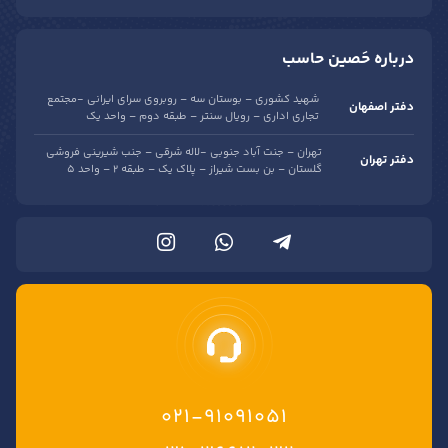
درباره حَصین حاسب
شهید کشوری – بوستان سه – روبروی سرای ایرانی -مجتمع
دفتر اصفهان
تجاری اداری – رویال سنتر – طبقه دوم – واحد یک
تهران – جنت آباد جنوبی -لاله شرقی – جنب شیرینی فروشی
دفتر تهران
گلستان – بن بست شیراز – پلاک یک – طبقه 2 – واحد 5
021-91091051