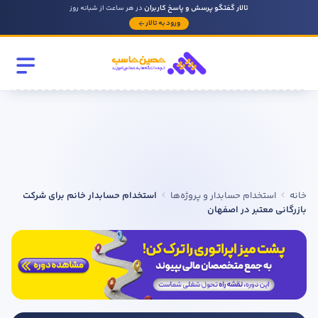
تالار گفتگو پرسش و پاسخ کاربران
در هر ساعت از شبانه روز
ورود به تالار
رشته تحصیلی
مقطع
سابقه کار حسابداری
خانه
استخدام حسابدار و پروژه‌ها
استخدام حسابدار خانم برای شرکت
روحیه رهبری دارید ؟
بازرگانی معتبر در اصفهان
بله
خیر
در صورتی که سابقه دارید توضیح مختصر از فعالیتی که در حسابداری
داشته اید را بنویسید