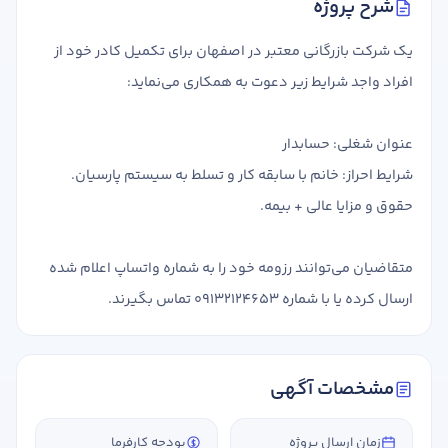
شرح پروژه
تدریس
کار آفرینی
یک شرکت بازرگانی معتبر در اصفهان برای تکمیل کادر خود از
ارتقا به حسابدار حرفه ای
افراد واجد شرایط زیر دعوت به همکاری می‌نماید:
درخواست تعیین سطح
عنوان شغلی: حسابدار
شرایط احراز: خانم با سابقه کار و تسلط به سیستم پارسیان.
حقوق و مزایا عالی + بیمه.
متقاضیان می‌توانند رزومه خود را به شماره واتساپ اعلام شده
ارسال کرده یا با شماره 09132124653 تماس بگیرند.
مشخصات آگهی
زمان ارسال پروژه
بودجه کارفرما