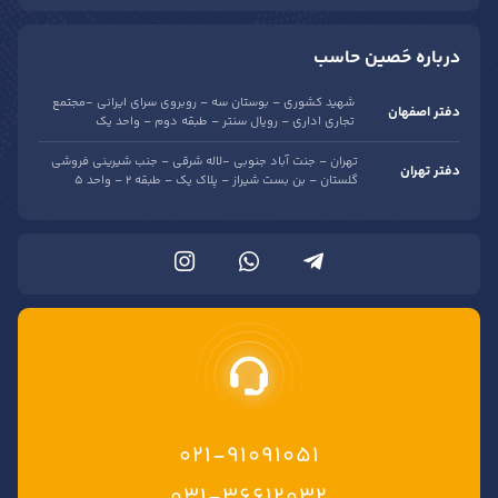
درباره حَصین حاسب
شهید کشوری – بوستان سه – روبروی سرای ایرانی -مجتمع
دفتر اصفهان
تجاری اداری – رویال سنتر – طبقه دوم – واحد یک
تهران – جنت آباد جنوبی -لاله شرقی – جنب شیرینی فروشی
دفتر تهران
گلستان – بن بست شیراز – پلاک یک – طبقه 2 – واحد 5
021-91091051
۰۳۱-۳۶۶۱۲۰۳۲