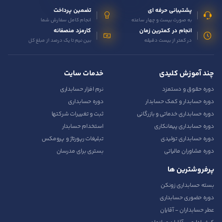
پشتیبانی حرفه ای
تضمین پرداخت
به صورت بیست و چهار ساعته
انجام کامل سفارش شما
انجام در کمترین زمان
کارمزد منصفانه
در کمتر از بیست دقیقه
بین نیم تا یک درصد از مبلغ کل
چند آموزش کلیدی
خدمات سایت
دوره حقوق و دستمزد
نرم افزار حسابداری
دوره حسابدار و کمک حسابدار
دوره حسابداری
دوره حسابداری خدماتی و بازرگانی
ثبت و تغییرات شرکتها
دوره حسابداری پیمانکاری
استخدام حسابدار
دوره حسابداری تولیدی
تبلیغات رپورتاژ و پرومکس
دوره مشاوران مالیاتی
بستری برای مدرسان
پرفروشترین ها
بسته حسابداری زونکن
دوره حضوری حسابداری
عطر حسابداران - آقایان