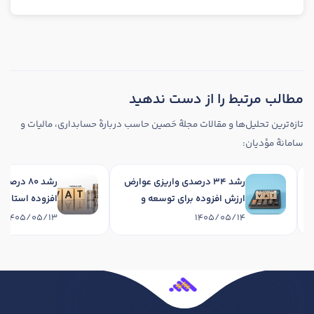
مطالب مرتبط را از دست ندهید
تازه‌ترین تحلیل‌ها و مقالات مجلهٔ حَصین حاسب دربارهٔ حسابداری، مالیات و
سامانهٔ مؤدیان:
مصر از
رشد 34 درصدی واریزی عوارض
ر
سوئز
ارزش افزوده برای توسعه و
افزوده ا
آبادانی استان در چهارماهه
نخست 1405
5/05/13
1405/05/14
1405