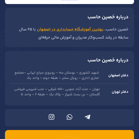
درباره حَصین حاسب
حَصین حاسب،
بهترین آموزشگاه حسابداری در اصفهان
با ۲۵ سال
سابقه در رشد کسب‌وکار مدیران و آموزش مالی حرفه‌ای
درباره حَصین حاسب
شهید کشوری – بوستان سه – روبروی سرای ایرانی -مجتمع
دفتر اصفهان
تجاری اداری – رویال سنتر – طبقه دوم – واحد یک
تهران – جنت آباد جنوبی -لاله شرقی – جنب شیرینی فروشی
دفتر تهران
گلستان – بن بست شیراز – پلاک یک – طبقه 2 – واحد 5