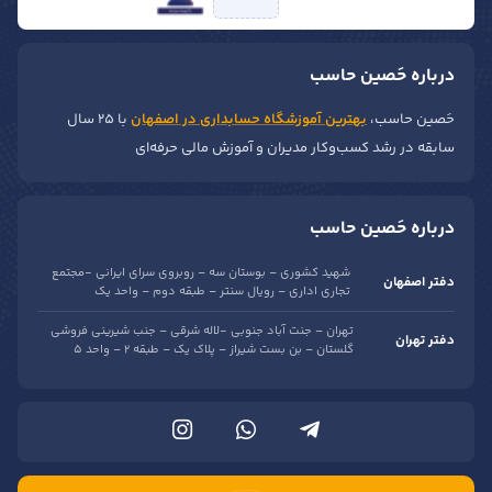
درباره حَصین حاسب
حَصین حاسب،
بهترین آموزشگاه حسابداری در اصفهان
با ۲۵ سال
سابقه در رشد کسب‌وکار مدیران و آموزش مالی حرفه‌ای
درباره حَصین حاسب
شهید کشوری – بوستان سه – روبروی سرای ایرانی -مجتمع
دفتر اصفهان
تجاری اداری – رویال سنتر – طبقه دوم – واحد یک
تهران – جنت آباد جنوبی -لاله شرقی – جنب شیرینی فروشی
دفتر تهران
گلستان – بن بست شیراز – پلاک یک – طبقه 2 – واحد 5