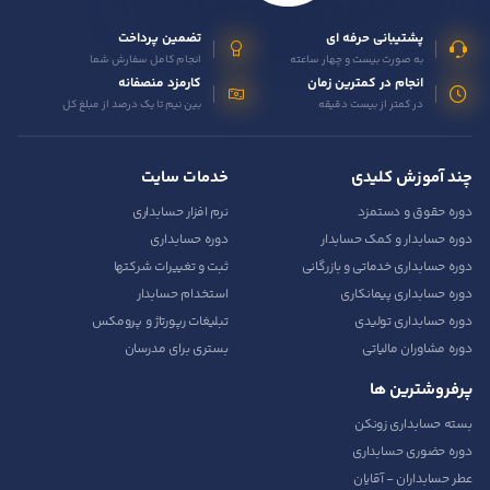
پشتیبانی حرفه ای
تضمین پرداخت
به صورت بیست و چهار ساعته
انجام کامل سفارش شما
انجام در کمترین زمان
کارمزد منصفانه
در کمتر از بیست دقیقه
بین نیم تا یک درصد از مبلغ کل
چند آموزش کلیدی
خدمات سایت
دوره حقوق و دستمزد
نرم افزار حسابداری
دوره حسابدار و کمک حسابدار
دوره حسابداری
دوره حسابداری خدماتی و بازرگانی
ثبت و تغییرات شرکتها
دوره حسابداری پیمانکاری
استخدام حسابدار
دوره حسابداری تولیدی
تبلیغات رپورتاژ و پرومکس
دوره مشاوران مالیاتی
بستری برای مدرسان
پرفروشترین ها
بسته حسابداری زونکن
دوره حضوری حسابداری
عطر حسابداران - آقایان