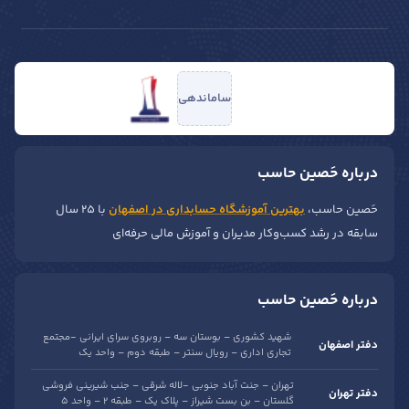
ساماندهی
درباره حَصین حاسب
حَصین حاسب،
بهترین آموزشگاه حسابداری در اصفهان
با ۲۵ سال
سابقه در رشد کسب‌وکار مدیران و آموزش مالی حرفه‌ای
درباره حَصین حاسب
شهید کشوری – بوستان سه – روبروی سرای ایرانی -مجتمع
دفتر اصفهان
تجاری اداری – رویال سنتر – طبقه دوم – واحد یک
تهران – جنت آباد جنوبی -لاله شرقی – جنب شیرینی فروشی
دفتر تهران
گلستان – بن بست شیراز – پلاک یک – طبقه 2 – واحد 5