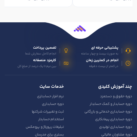
پشتیبانی حرفه ای
تضمین پرداخت
به صورت بیست و چهار ساعته
انجام کامل سفارش شما
انجام در کمترین زمان
کارمزد منصفانه
در کمتر از بیست دقیقه
بین نیم تا یک درصد از مبلغ کل
چند آموزش کلیدی
خدمات سایت
دوره حقوق و دستمزد
نرم افزار حسابداری
دوره حسابدار و کمک حسابدار
دوره حسابداری
دوره حسابداری خدماتی و بازرگانی
ثبت و تغییرات شرکتها
دوره حسابداری پیمانکاری
استخدام حسابدار
دوره حسابداری تولیدی
تبلیغات رپورتاژ و پرومکس
دوره مشاوران مالیاتی
بستری برای مدرسان