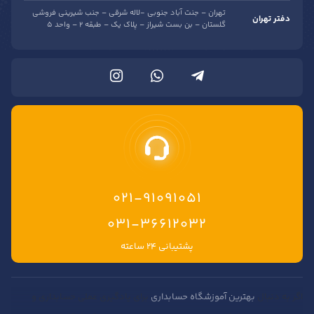
تهران – جنت آباد جنوبی -لاله شرقی – جنب شیرینی فروشی
دفتر تهران
گلستان – بن بست شیراز – پلاک یک – طبقه 2 – واحد 5
021-91091051
۰۳۱-۳۶۶۱۲۰۳۲
پشتیبانی ۲۴ ساعته
اگر به دنبال
بهترین آموزشگاه حسابداری
برای یادگیری عملی حسابداری و