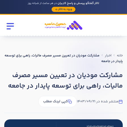
تالار گفتگو پرسش و پاسخ کاربران
در هر ساعت از شبانه روز
ورود به تالار
رشته تحصیلی
مقطع
خانه
اخبار
مشارکت مودیان در تعیین مسیر مصرف مالیات، راهی برای توسعه
سابقه کار حسابداری
پایدار در جامعه
مشارکت مودیان در تعیین مسیر مصرف
روحیه رهبری دارید ؟
مالیات، راهی برای توسعه پایدار در جامعه
بله
منتشر شده در 1403/09/21
کپی لینک مطلب
خیر
در صورتی که سابقه دارید توضیح مختصر از فعالیتی که در حسابداری
داشته اید را بنویسید