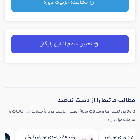
مشاهده جزئیات دوره
تعیین سطح آنلاین رایگان
مطالب مرتبط را از دست ندهید
تازه‌ترین تحلیل‌ها و مقالات مجلهٔ حَصین حاسب دربارهٔ حسابداری، مالیات و
سامانهٔ مؤدیان:
رشد 34 درصدی واریزی عوارض
رشد 80 درصدی عوارض ارزش