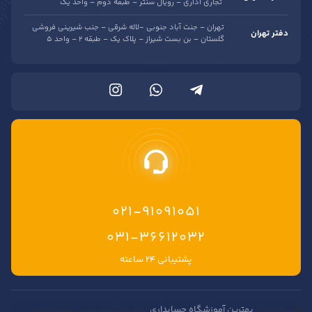
تجاری اداری – رویال سنتر – طبقه دوم – واحد یک
تهران – جنت آباد جنوبی -لاله شرقی – جنب شیرینی فروشی
دفتر تهران
گلستان – بن بست شیراز – پلاک یک – طبقه 2 – واحد 5
021-91091051
۰۳۱-۳۶۶۱۲۰۳۲
پشتیبانی ۲۴ ساعته
اگر به دنبال
بهترین آموزشگاه حسابداری
برای یادگیری عملی حسابداری و