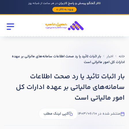
تالار گفتگو پرسش و پاسخ کاربران
در هر ساعت از شبانه روز
ورود به تالار
رشته تحصیلی
مقطع
خانه
اخبار
بار اثبات تائید یا رد صحت اطلاعات سامانه‌های مالیاتی بر عهده
سابقه کار حسابداری
ادارات کل امور مالیاتی است
بار اثبات تائید یا رد صحت اطلاعات
روحیه رهبری دارید ؟
سامانه‌های مالیاتی بر عهده ادارات کل
بله
امور مالیاتی است
خیر
منتشر شده در 1403/06/10
کپی لینک مطلب
در صورتی که سابقه دارید توضیح مختصر از فعالیتی که در حسابداری
داشته اید را بنویسید