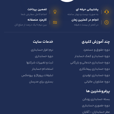
پشتیبانی حرفه ای
تضمین پرداخت
به صورت بیست و چهار ساعته
انجام کامل سفارش شما
انجام در کمترین زمان
کارمزد منصفانه
در کمتر از بیست دقیقه
بین نیم تا یک درصد از مبلغ کل
چند آموزش کلیدی
خدمات سایت
دوره حقوق و دستمزد
نرم افزار حسابداری
دوره حسابدار و کمک حسابدار
دوره حسابداری
دوره حسابداری خدماتی و بازرگانی
ثبت و تغییرات شرکتها
دوره حسابداری پیمانکاری
استخدام حسابدار
دوره حسابداری تولیدی
تبلیغات رپورتاژ و پرومکس
دوره مشاوران مالیاتی
بستری برای مدرسان
پرفروشترین ها
بسته حسابداری زونکن
دوره حضوری حسابداری
عطر حسابداران - آقایان