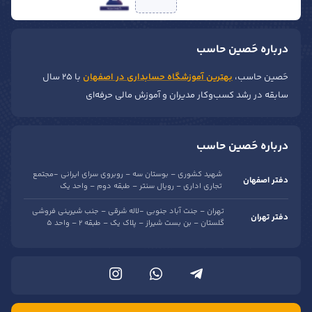
درباره حَصین حاسب
حَصین حاسب،
بهترین آموزشگاه حسابداری در اصفهان
با ۲۵ سال
سابقه در رشد کسب‌وکار مدیران و آموزش مالی حرفه‌ای
درباره حَصین حاسب
شهید کشوری – بوستان سه – روبروی سرای ایرانی -مجتمع
دفتر اصفهان
تجاری اداری – رویال سنتر – طبقه دوم – واحد یک
تهران – جنت آباد جنوبی -لاله شرقی – جنب شیرینی فروشی
دفتر تهران
گلستان – بن بست شیراز – پلاک یک – طبقه 2 – واحد 5