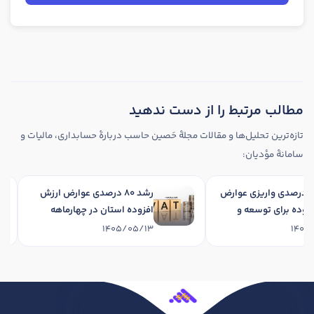
مطالب مرتبط را از دست ندهید
تازه‌ترین تحلیل‌ها و مقالات مجلهٔ حَصین حاسب دربارهٔ حسابداری، مالیات و
سامانهٔ مؤدیان:
رشد 34 درصدی واریزی عوارض
رشد 80 درصدی عوارض ارزش
 افزوده برای توسعه و
افزوده استان در چهارماهه
انی استان در چهارماهه
نخست 1405
1405/05/13
1405/05
1