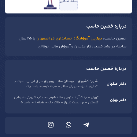
ساماندهی
درباره حَصین حاسب
حَصین حاسب،
بهترین آموزشگاه حسابداری در اصفهان
با ۲۵ سال
سابقه در رشد کسب‌وکار مدیران و آموزش مالی حرفه‌ای
درباره حَصین حاسب
شهید کشوری – بوستان سه – روبروی سرای ایرانی -مجتمع
دفتر اصفهان
تجاری اداری – رویال سنتر – طبقه دوم – واحد یک
تهران – جنت آباد جنوبی -لاله شرقی – جنب شیرینی فروشی
دفتر تهران
گلستان – بن بست شیراز – پلاک یک – طبقه 2 – واحد 5