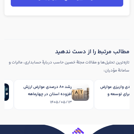
مطالب مرتبط را از دست ندهید
تازه‌ترین تحلیل‌ها و مقالات مجلهٔ حَصین حاسب دربارهٔ حسابداری، مالیات و
سامانهٔ مؤدیان:
رشد 34 درصدی واریزی عوارض
رشد 80 درصدی عوارض ارزش
فزوده برای توسعه و
افزوده استان در چهارماهه
ی استان در چهارماهه
نخست 1405
1405/05/13
1405/