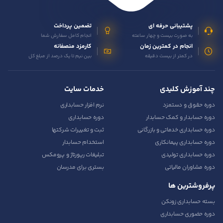
پشتیبانی حرفه ای
تضمین پرداخت
به صورت بیست و چهار ساعته
انجام کامل سفارش شما
انجام در کمترین زمان
کارمزد منصفانه
در کمتر از بیست دقیقه
بین نیم تا یک درصد از مبلغ کل
چند آموزش کلیدی
خدمات سایت
دوره حقوق و دستمزد
نرم افزار حسابداری
دوره حسابدار و کمک حسابدار
دوره حسابداری
دوره حسابداری خدماتی و بازرگانی
ثبت و تغییرات شرکتها
دوره حسابداری پیمانکاری
استخدام حسابدار
دوره حسابداری تولیدی
تبلیغات رپورتاژ و پرومکس
دوره مشاوران مالیاتی
بستری برای مدرسان
پرفروشترین ها
بسته حسابداری زونکن
دوره حضوری حسابداری