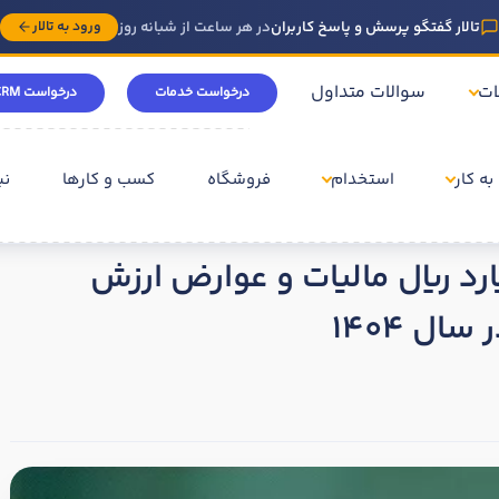
تالار گفتگو پرسش و پاسخ کاربران
در هر ساعت از شبانه روز
ورود به تالار
ات
سوالات متداول
درخواست خدمات
درخواست CRM
به کار
استخدام
فروشگاه
کسب و کارها
نی
ز 2 هزار میلیارد ریال مالیات و عوارض ارزش
ل 1404