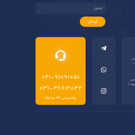
ارسال
نی
–
021-91091051
نی
فروشی گلستان – بن بست شیراز – پلاک یک – طبقه 2
۰۳۱-۳۶۶۱۲۰۳۲
پشتیبانی ۲۴ ساعته
حرفه‌ای‌ترین مراکز آموزش حسابداری در ایران محسوب
حدودیت مکانی مهارت‌های مالی و حسابداری را به صورت کاملا