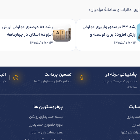
ری، مالیات و سامانهٔ مؤدیان:
رشد 34 درصدی واریزی عوارض
رشد 80 درصدی عوارض ارزش
ارزش افزوده برای توسعه و
افزوده استان در چهارماهه
آبادانی استان در چهارماهه
نخست 1405
1405/05/13
1405/05/14
1405
پشتیبانی حرفه ای
تضمین پرداخت
انجا
به صورت بیست و چهار
انجام کامل سفارش شما
در ک
ساعته
سایت
پرفروشترین ها
حسابداری
بسته حسابداری زونکن
داری
دوره حضوری حسابداری
یرات شرکتها
عطر حسابداران - آقایان