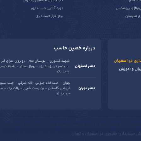
سابدار
کیف اداری - آقایان و بانوان
پورتاژ و پرومکس
دوره آنلاین حسابداری
ی مدرسان
نرم افزار حسابداری
درباره حَصین حاسب
اری در اصفهان
شهید کشوری – بوستان سه – روبروی سرای ایرا
دفتر اصفهان
-مجتمع تجاری اداری – رویال سنتر – طبقه دوم 
یران و آموزش
واحد یک
تهران – جنت آباد جنوبی -لاله شرقی – جنب شیری
دفتر تهران
– واحد 5
ابداری و ورود سریع به بازار کار هستید، مجموعه حَصین حاسب یکی از کامل‌ترین و 
ش حسابداری حضوری در اصفهان و تهران
فراهم شده تا علاقه‌مندان بتوانند بدون م