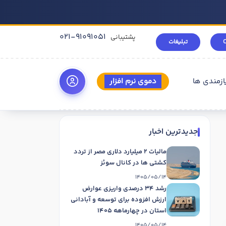
021-91091051
پشتیبانی
تبلیغات
ازمندی ها
دموی نرم افزار
جدیدترین اخبار
مالیات 2 میلیارد دلاری مصر از تردد
کشتی ها در کانال سوئز
1405/05/14
رشد 34 درصدی واریزی عوارض
ارزش افزوده برای توسعه و آبادانی
استان در چهارماهه 1405
1405/05/14