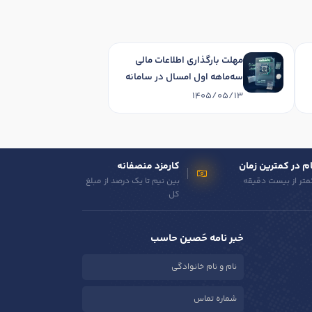
مهلت بارگذاری اطلاعات مالی
سه‌ماهه اول امسال در سامانه
دفاتر تجاری الکترونیکی تا پایان
1405/05/13
شهریورماه 1405 تمدید شد
م در کمترین زمان
کارمزد منصفانه
متر از بیست دقیقه
بین نیم تا یک درصد از مبلغ
کل
خبر نامه حَصین حاسب