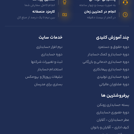
به صورت بیست و چهار ساعته
انجام کامل سفارش شما
انجام در کمترین زمان
کارمزد منصفانه
در کمتر از بیست دقیقه
بین نیم تا یک درصد از مبلغ کل
چند آموزش کلیدی
خدمات سایت
دوره حقوق و دستمزد
نرم افزار حسابداری
دوره حسابدار و کمک حسابدار
دوره حسابداری
دوره حسابداری خدماتی و بازرگانی
ثبت و تغییرات شرکتها
دوره حسابداری پیمانکاری
استخدام حسابدار
دوره حسابداری تولیدی
تبلیغات رپورتاژ و پرومکس
دوره مشاوران مالیاتی
بستری برای مدرسان
پرفروشترین ها
بسته حسابداری زونکن
دوره حضوری حسابداری
عطر حسابداران - آقایان
کیف اداری - آقایان و بانوان