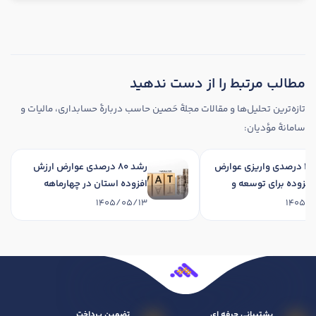
مطالب مرتبط را از دست ندهید
تازه‌ترین تحلیل‌ها و مقالات مجلهٔ حَصین حاسب دربارهٔ حسابداری، مالیات و
سامانهٔ مؤدیان:
رشد 34 درصدی واریزی عوارض
رشد 80 درصدی عوارض ارزش
رزش افزوده برای توسعه و
افزوده استان در چهارماهه
ادانی استان در چهارماهه
نخست 1405
1405/05/13
1405/05/1
140
پشتیبانی حرفه ای
تضمین پرداخت