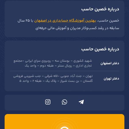
درباره حَصین حاسب
حَصین حاسب،
بهترین آموزشگاه حسابداری در اصفهان
با ۲۵ سال
سابقه در رشد کسب‌وکار مدیران و آموزش مالی حرفه‌ای
درباره حَصین حاسب
شهید کشوری – بوستان سه – روبروی سرای ایرانی -مجتمع
دفتر اصفهان
تجاری اداری – رویال سنتر – طبقه دوم – واحد یک
تهران – جنت آباد جنوبی -لاله شرقی – جنب شیرینی فروشی
دفتر تهران
گلستان – بن بست شیراز – پلاک یک – طبقه 2 – واحد 5