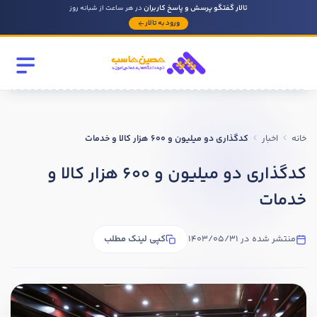
تالار گفتگو پرسش و پاسخ کاربران
در هر ساعت از شبانه روز
ورود به تالار
رشته تحصیلی
مقطع
خانه
اخبار
کدگذاری دو میلیون و 600 هزار کالا و خدمات
سابقه کار حسابداری
کدگذاری دو میلیون و 600 هزار کالا و
خدمات
روحیه رهبری دارید ؟
بله
منتشر شده در 1403/05/31
کپی لینک مطلب
خیر
در صورتی که سابقه دارید توضیح مختصر از فعالیتی که در حسابداری
داشته اید را بنویسید