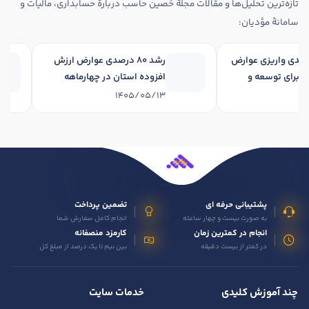
تازه‌ترین تحلیل‌ها و مقالات مجلهٔ حَصین حاسب دربارهٔ حسابداری، مالیات و
سامانهٔ مؤدیان:
رشد 34 درصدی واریزی عوارض
رشد 80 درصدی عوارض ارزش
فزوده برای توسعه و
افزوده استان در چهارماهه
ی استان در چهارماهه
نخست 1405
1405/05/13
1405/
پشتیبانی حرفه ای
تضمین پرداخت
به صورت بیست و چهار ساعته
انجام کامل سفارش شما
انجام در کمترین زمان
کارمزد منصفانه
در کمتر از بیست دقیقه
بین نیم تا یک درصد از مبلغ کل
چند آموزش کلیدی
خدمات سایت