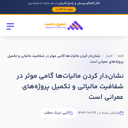
تالار گفتگو پرسش و پاسخ کاربران
در هر ساعت از شبانه روز
ورود به تالار
رشته تحصیلی
مقطع
خانه
اخبار
نشان‌دار کردن مالیات‌ها گامی موثر در شفافیت مالیاتی و تکمیل
سابقه کار حسابداری
پروژه‌های عمرانی است
نشان‌دار کردن مالیات‌ها گامی موثر در
روحیه رهبری دارید ؟
شفافیت مالیاتی و تکمیل پروژه‌های
بله
عمرانی است
خیر
منتشر شده در 1403/10/22
کپی لینک مطلب
در صورتی که سابقه دارید توضیح مختصر از فعالیتی که در حسابداری
داشته اید را بنویسید