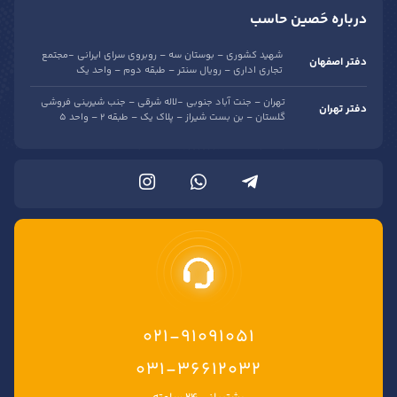
درباره حَصین حاسب
شهید کشوری – بوستان سه – روبروی سرای ایرانی -مجتمع
دفتر اصفهان
تجاری اداری – رویال سنتر – طبقه دوم – واحد یک
تهران – جنت آباد جنوبی -لاله شرقی – جنب شیرینی فروشی
دفتر تهران
گلستان – بن بست شیراز – پلاک یک – طبقه 2 – واحد 5
021-91091051
۰۳۱-۳۶۶۱۲۰۳۲