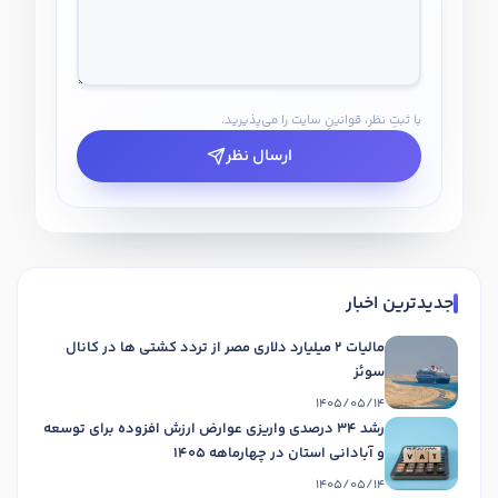
با ثبتِ نظر، قوانینِ سایت را می‌پذیرید.
ارسال نظر
جدیدترین اخبار
مالیات 2 میلیارد دلاری مصر از تردد کشتی ها در کانال
سوئز
1405/05/14
رشد 34 درصدی واریزی عوارض ارزش افزوده برای توسعه
و آبادانی استان در چهارماهه 1405
1405/05/14