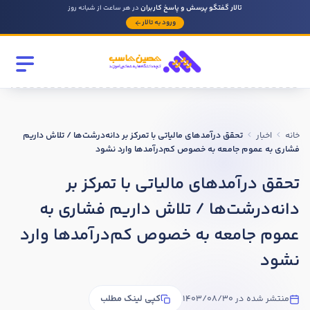
تالار گفتگو پرسش و پاسخ کاربران
در هر ساعت از شبانه روز
ورود به تالار
رشته تحصیلی
مقطع
خانه
اخبار
تحقق درآمدهای مالیاتی با تمرکز بر دانه‌درشت‌ها / تلاش داریم
سابقه کار حسابداری
فشاری به عموم جامعه به خصوص کم‌درآمدها وارد نشود
تحقق درآمدهای مالیاتی با تمرکز بر
روحیه رهبری دارید ؟
دانه‌درشت‌ها / تلاش داریم فشاری به
بله
عموم جامعه به خصوص کم‌درآمدها وارد
خیر
نشود
در صورتی که سابقه دارید توضیح مختصر از فعالیتی که در حسابداری
داشته اید را بنویسید
منتشر شده در 1403/08/30
کپی لینک مطلب