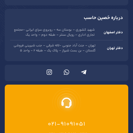
درباره حَصین حاسب
شهید کشوری – بوستان سه – روبروی سرای ایرانی -مجتمع
دفتر اصفهان
تجاری اداری – رویال سنتر – طبقه دوم – واحد یک
تهران – جنت آباد جنوبی -لاله شرقی – جنب شیرینی فروشی
دفتر تهران
گلستان – بن بست شیراز – پلاک یک – طبقه 2 – واحد 5
021-91091051