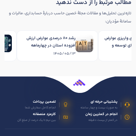
مطالب مرتبط را از دست ندهید
تازه‌ترین تحلیل‌ها و مقالات مجلهٔ حَصین حاسب دربارهٔ حسابداری، مالیات و
سامانهٔ مؤدیان:
رشد 34 درصدی واریزی عوارض
رشد 80 درصدی عوارض ارزش
زوده برای توسعه و
افزوده استان در چهارماهه
استان در چهارماهه
نخست 1405
1405/05/13
1405
پشتیبانی حرفه ای
تضمین پرداخت
به صورت بیست و چهار ساعته
انجام کامل سفارش شما
انجام در کمترین زمان
کارمزد منصفانه
در کمتر از بیست دقیقه
بین نیم تا یک درصد از مبلغ کل