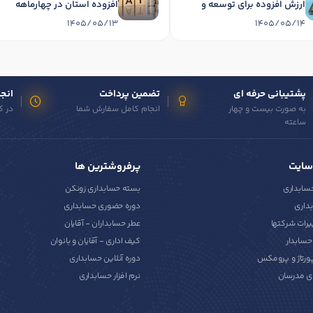
ارزش افزوده برای توسعه و
افزوده استان در چهارماهه
آبادانی استان در چهارماهه
نخست 1405
1405/05/13
1405/05/14
1405
پشتیبانی حرفه ای
تضمین پرداخت
انجا
به صورت بیست و چهار
انجام کامل سفارش شما
در ک
ساعته
سایت
پرفروشترین ها
حسابداری
بسته حسابداری زونکن
داری
دوره حضوری حسابداری
یرات شرکتها
عطر حسابداران - آقایان
سابدار
کیف اداری - آقایان و بانوان
پورتاژ و پرومکس
دوره آنلاین حسابداری
ی مدرسان
نرم افزار حسابداری