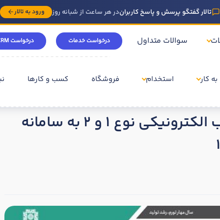
تالار گفتگو پرسش و پاسخ کاربران
در هر ساعت از شبانه روز
ورود به تالار
ات
سوالات متداول
درخواست خدمات
درخواست CRM
به کار
استخدام
فروشگاه
کسب و کارها
نی
مشمولین ارسال صورتحساب الکترونیکی نوع 1 و 2 به سامانه