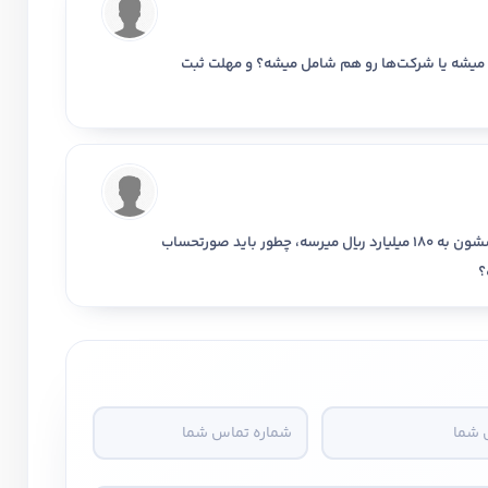
استخدام و شروع کار حسابداری
میشه یا شرکت‌ها رو هم شامل میشه؟ و مهلت ثبت
ثبت شرکت حسابداری
تدریس
کار آفرینی
ارتقا به حسا
با سلام، میخواستم بپرسم که مودیانی که فروششون به 180 میلیارد ریال میرسه، چطور باید صورتحساب
؟