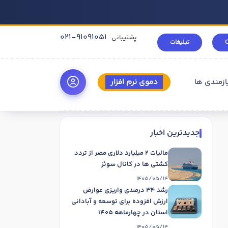
021-91091051
پشتیبانی
تبلیغات
ازمندی ها
دموی نرم افزار
جدیدترین اخبار
مالیات 2 میلیارد دلاری مصر از تردد
کشتی ها در کانال سوئز
1405/05/14
رشد 34 درصدی واریزی عوارض
ارزش افزوده برای توسعه و آبادانی
استان در چهارماهه 1405
1405/05/14