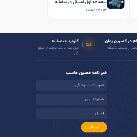
سه‌ماهه اول امسال در سامانه
دفاتر تجاری الکترونیکی تا پایان
1405/05/13
شهریورماه 1405 تمدید شد
م در کمترین زمان
کارمزد منصفانه
متر از بیست دقیقه
بین نیم تا یک درصد از مبلغ
کل
خبر نامه حَصین حاسب
ارسال