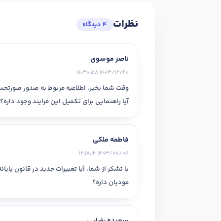
نظرات
4 دیدگاه
رشته تحصیلی
ناصر موسوی
1403/12/20 16:30:58
بله
روحیه رهبری دارید ؟
در صورتی که سابقه دارید توضیح مختصر از فعا
آیا راهنمایی برای تکمیل این فرایند وجود داره؟
فاطمه ملکی
1403/07/04 12:18:12
با تشکر از شما، آیا تغییرات جدید در قانون پایا
مودیان داره؟
در صورتی که سابقه دارید ، چه مهارت هایی د
سعیده رضایی