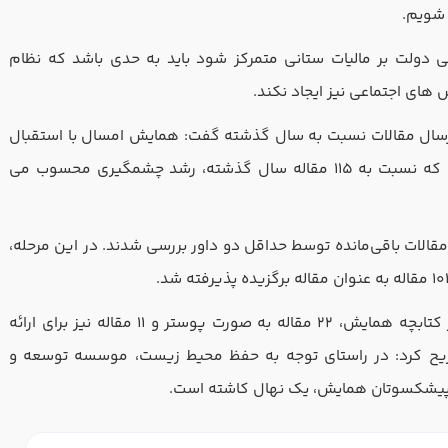
شویم‌.
فرم تعیین سطح
ی دولت بر مالیات ‌ستانی متمرکز شود باید به حدی باشد که نظام
 ‌های اجتماعی نیز ایجاد نکند.
شماره تلفن
ایمیل
چنین با اشاره به رشد 121 درصدی ارسال مقالات نسبت به سال گذشته گفت: همایش امسال با استقبال
محققان روبرو شد و شاهد ارسال 261 مقاله بودیم که نسبت به 115 مقاله سال گذشته، رشد چشمگیری محسوب می
مقطع
سابقه کا
لایش اولیه، 31 مقاله رد شد و مقالات باقی‌مانده توسط حداقل دو داور بررسی شدند. در این مرحله،
خیر
دبیر علمی همایش با بیان اینکه نهایتا 68 مقاله در کتابچه همایش، 22 مقاله به صورت پوستر و 11 مقاله نیز برای ارائه
لیتی که در حسابداری داشته اید را بنویسید
ریح کرد: در راستای توجه به حفظ محیط زیست، موسسه توسعه و
و پیشکسوتان همایش، یک نهال کاشته است.