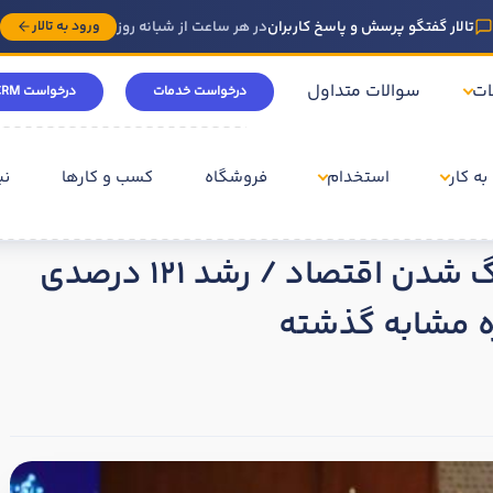
تالار گفتگو پرسش و پاسخ کاربران
در هر ساعت از شبانه روز
ورود به تالار
ات
سوالات متداول
درخواست خدمات
درخواست CRM
به کار
استخدام
فروشگاه
کسب و کارها
نی
ه
مالیات ستانی همگام با بزرگ شدن اقتصاد / رشد 121 درصدی
ه مشابه گذشته