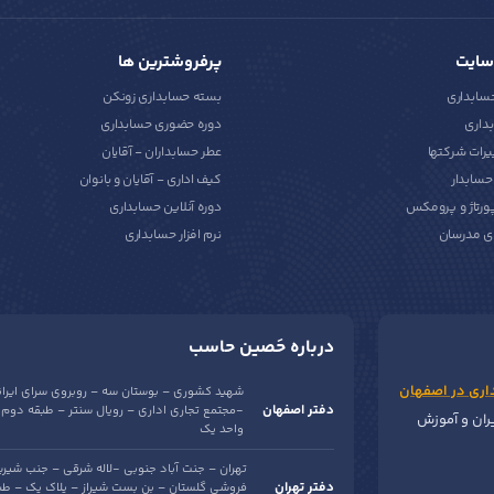
سایت
پرفروشترین ها
حسابداری
بسته حسابداری زونکن
داری
دوره حضوری حسابداری
یرات شرکتها
عطر حسابداران - آقایان
سابدار
کیف اداری - آقایان و بانوان
پورتاژ و پرومکس
دوره آنلاین حسابداری
ی مدرسان
نرم افزار حسابداری
درباره حَصین حاسب
اری در اصفهان
شهید کشوری – بوستان سه – روبروی سرای ایرا
دفتر اصفهان
-مجتمع تجاری اداری – رویال سنتر – طبقه دوم 
یران و آموزش
واحد یک
تهران – جنت آباد جنوبی -لاله شرقی – جنب شیری
دفتر تهران