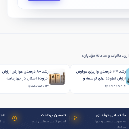
ری، مالیات و سامانهٔ مؤدیان:
رشد 34 درصدی واریزی عوارض
رشد 80 درصدی عوارض ارزش
ارزش افزوده برای توسعه و
افزوده استان در چهارماهه
آبادانی استان در چهارماهه
نخست 1405
1405/05/13
1405/05/14
1405
پشتیبانی حرفه ای
تضمین پرداخت
انجا
به صورت بیست و چهار
انجام کامل سفارش شما
در ک
ساعته