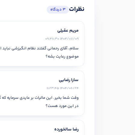
نظرات
3 دیدگاه
در صورتی که سابقه دارید ، چه مهارت هایی د
مریم عقیلی
1404/07/09 09:48:30
ارتقا
هدف شما از آموزش چیست ؟
سلام، آقای رحمانی گفتند نظام انگیزشی نباید از 
موضوع رعایت بشه؟
هدف بلند مدت شما از آموزش چیست ؟
سارا رضایی
1404/06/24 11:23:45
وقت شما بخیر. این مالیات بر عایدی سرمایه که 
در این مورد هست؟
رضا سالخورده