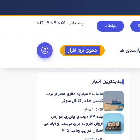
021-91091051
پشتیبانی
تبلیغات
ازمندی ها
دموی نرم افزار
جدیدترین اخبار
مالیات 2 میلیارد دلاری مصر از تردد
کشتی ها در کانال سوئز
1405/05/14
رشد 34 درصدی واریزی عوارض
ارزش افزوده برای توسعه و آبادانی
استان در چهارماهه 1405
1405/05/14