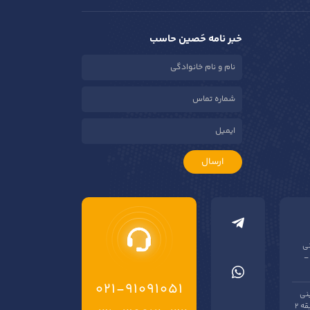
خبر نامه حَصین حاسب
ارسال
نی
–
021-91091051
نی
فروشی گلستان – بن بست شیراز – پلاک یک – طبقه 2