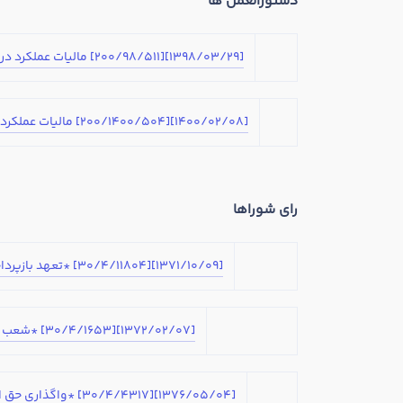
دستورالعمل ها
نام و نام خانوادگی
[1398/03/29][200/98/511] مالیات عملکرد دریافت کنندگان سکه از بانک مرکزی جمهوری اسلامی ایران
رشته تحصیلی
[1400/02/08][200/1400/504] مالیات عملکرد سال 1399 دریافت کنندگان سکه از بانک مرکزی جمهوری اسلامی ایران
بله
روحیه رهبری دارید ؟
رای شوراها
در صورتی که سابقه دارید توضیح مختصر از فعا
[1371/10/09][30/4/11804] *تعهد بازپرداخت مالیات توسط خریدار
[1372/02/07][30/4/1653] *شعب خارجی
[1376/05/04][30/4/4317] *واگذاری حق الامتیاز علامت تجاری نیاز به گواهی ندارد