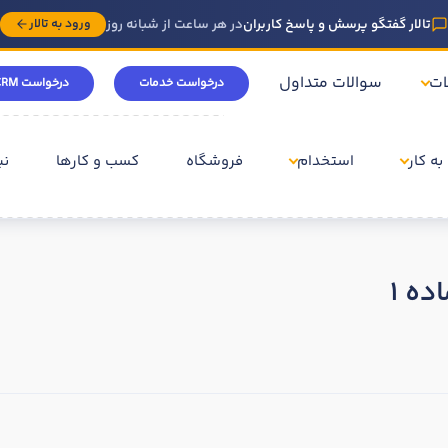
تالار گفتگو پرسش و پاسخ کاربران
در هر ساعت از شبانه روز
ورود به تالار
ات
سوالات متداول
درخواست خدمات
درخواست CRM
به کار
استخدام
فروشگاه
کسب و کارها
نی
ده 1