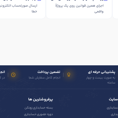
اجرای همین قوانین روی یک پروژهٔ
ارسال صورتحساب الک
واقعی
خطا
پشتیبانی حرفه ای
تضمین پرداخت
انجا
به صورت بیست و چهار
انجام کامل سفارش شما
در ک
ساعته
سایت
پرفروشترین ها
حسابداری
بسته حسابداری زونکن
داری
دوره حضوری حسابداری