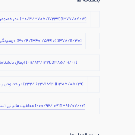
بخشنامه ها
[1377/04/16][30/4/3705/17236] *در خصوص نحوه رسیدگی به مالیاتهای نمایندگی و شعب شرکتهای خارجی که در ایران به امور بازاریابی و ... اشتغال دارند
[1378/11/30][30/4/13401/59910] *رسیدگی به مالیات پیمانکاران خارجی و شعب و نمایندگی های آنها
[1385/01/22][211/83/1319] ابطال بخشنامه شماره43388 مورخ 29/8/78
[1385/05/29][232/1623/18921] در خصوص رسیدگی به پرونده مالیاتی شعب و نمایندگی های شرکتهای خارجی در ایران
[1396/07/22][200/96/106] معافیت مالیاتی آستان قدس رضوی و شرکتها و موسسات وابسته به آن از مالیات بر درآمد لغایت عملکرد سال 1395