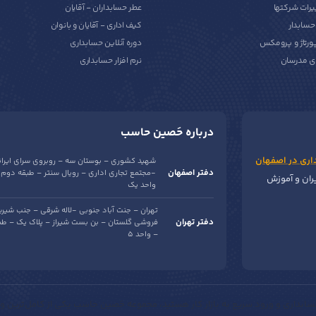
یرات شرکتها
عطر حسابداران - آقایان
سابدار
کیف اداری - آقایان و بانوان
پورتاژ و پرومکس
دوره آنلاین حسابداری
ی مدرسان
نرم افزار حسابداری
درباره حَصین حاسب
اری در اصفهان
شهید کشوری – بوستان سه – روبروی سرای ایرا
دفتر اصفهان
-مجتمع تجاری اداری – رویال سنتر – طبقه دوم 
یران و آموزش
واحد یک
تهران – جنت آباد جنوبی -لاله شرقی – جنب شیری
دفتر تهران
– واحد 5
ابداری و ورود سریع به بازار کار هستید، مجموعه حَصین حاسب یکی از کامل‌ترین و 