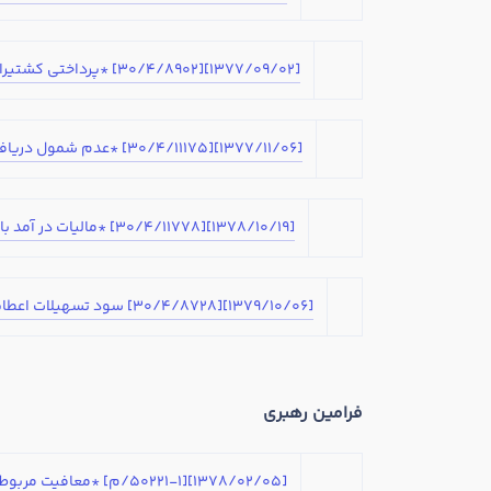
در صورتی که سابقه دارید ، چه مهارت هایی د
[1377/09/02][30/4/8902] *پرداختی کشتیرانی از نظر مالیات تکلیفی پرداخت کرایه حمل از مبادی خارج از کشور
ارتقا
هدف شما از آموزش چیست ؟
[1377/11/06][30/4/11175] *عدم شمول دریافتی شرکتهای خارجی از بابت تعمیراتی که در خارج از کشور انجام می گیرد
هدف بلند مدت شما از آموزش چیست ؟
[1378/10/19][30/4/11778] *مالیات در آمد بانکهای خارجی از طریق دفاتر نمایندگی و شعب در ایران
[1379/10/06][30/4/8728] سود تسهیلات اعطایی موسسات مالی خارجی مقیم خارج که هیچ گونه فعالیت عملیاتی در ایران ندارند مشمول مالیات نمی باشد
فرامین رهبری
[1378/02/05][50221-1/م] *معافیت مربوط به هزینه های آستان قدس حضرت امام