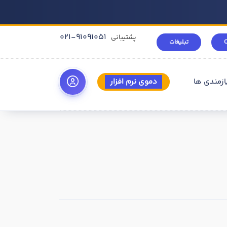
021-91091051
پشتیبانی
تبلیغات
ازمندی ها
دموی نرم افزار