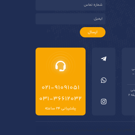
ارسال
نی
–
021-91091051
نی
فروشی گلستان – بن بست شیراز – پلاک یک – طبقه 2
۰۳۱-۳۶۶۱۲۰۳۲
پشتیبانی ۲۴ ساعته
حرفه‌ای‌ترین مراکز آموزش حسابداری در ایران محسوب