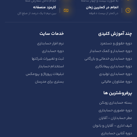
به صورت بیست و چهار ساعته
انجام کامل سفارش شما
انجام در کمترین زمان
کارمزد منصفانه
در کمتر از بیست دقیقه
بین نیم تا یک درصد از مبلغ کل
چند آموزش کلیدی
خدمات سایت
دوره حقوق و دستمزد
نرم افزار حسابداری
دوره حسابدار و کمک حسابدار
دوره حسابداری
دوره حسابداری خدماتی و بازرگانی
ثبت و تغییرات شرکتها
دوره حسابداری پیمانکاری
استخدام حسابدار
دوره حسابداری تولیدی
تبلیغات رپورتاژ و پرومکس
دوره مشاوران مالیاتی
بستری برای مدرسان
پرفروشترین ها
بسته حسابداری زونکن
دوره حضوری حسابداری
عطر حسابداران - آقایان
کیف اداری - آقایان و بانوان
دوره آنلاین حسابداری