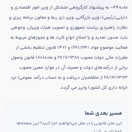
ماده44- به پیشنهاد کارگروهی متشکل از وزیر امور اقتصادی و
دارایی(رئیس)، وزیر بازرگانی، وزیر ذی ربط و معاون برنامه ریزی و
نظارت راهبردی ریاست جمهوری و تصویب هیات وزیران، وجوهی
بابت صدور، تمدید و یا اصلاح انواع کارت ها و مجوزهای مربوط به
فعالیت موضوع مواد (24)،(26) و (47) قانون تنظیم بخشی از
در صورتی که سابقه دارید ، چه مهارت هایی در حسابداری دارید؟
مقررات مالی دولت مصوب 27/11/1380 و ماده(80) قانون وصول
برخی از درآمدهای دولت و مصرف آن در موارد معین مصوب
هدف شما از آموزش چیست ؟
28/12/1373 از متقاضیان دریافت و به حساب درآمد عمومی( نزد
ارتقا
خزانه داری کل کشور) واریز می گردد.
استخدام و شروع کار حسابداری
مسیر بعدی شما
هدف بلند مدت شما از آموزش چیست ؟
این متن قانونی را در عمل می‌خواهید اجرا کنید؟ این صفحه‌ها
ثبت شرکت حسابداری
کمک‌تان می‌کنند: