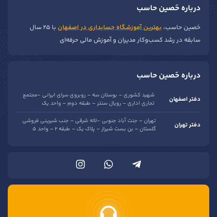
درباره حَصین حاسب
حَصین حاسب،
بهترین آموزشگاه حسابداری در اصفهان
با ۲۵ سال
سابقه در رشد کسب‌وکار مدیران و آموزش مالی حرفه‌ای
درباره حَصین حاسب
شهید کشوری – بوستان سه – روبروی سرای ایرانی -مجتمع
دفتر اصفهان
تجاری اداری – رویال سنتر – طبقه دوم – واحد یک
تهران – جنت آباد جنوبی -لاله شرقی – جنب شیرینی فروشی
دفتر تهران
گلستان – بن بست شیراز – پلاک یک – طبقه 2 – واحد 5