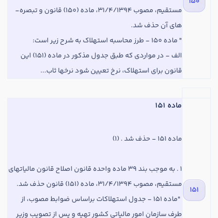
150
مستقیم، مصوب 31/4/1394،
ماده
(150) قانون و
تبصره
­
های آن­ حذف ‌شد.
"
ماده
150 - طرز محاسبه استهلاک به شرح زیر است:
‌الف - در مواردی که طبق جدول مذکور در
ماده
(151) این
قانون برای استهلاک، نرخ تعیین شود نرخها ثاب...
ماده 151
ماده
151 - حذف شد . (1)
1 . به موجب بند 39
ماده
واحده قانون اصلاح قانون مالیات­های
مستقیم، مصوب 31/4/1394،
ماده
(151) قانون حذف ‌شد.
151
‌ "
ماده
151 - جدول استهلاکات براساس ضوابط مصوب، از
طرف سازمان امور مالیاتی کشور تهیه و پس از تصویب وزیر