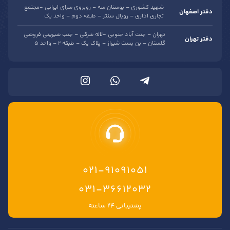
شهید کشوری – بوستان سه – روبروی سرای ایرانی -مجتمع
دفتر اصفهان
تجاری اداری – رویال سنتر – طبقه دوم – واحد یک
تهران – جنت آباد جنوبی -لاله شرقی – جنب شیرینی فروشی
دفتر تهران
گلستان – بن بست شیراز – پلاک یک – طبقه 2 – واحد 5
021-91091051
۰۳۱-۳۶۶۱۲۰۳۲
پشتیبانی ۲۴ ساعته