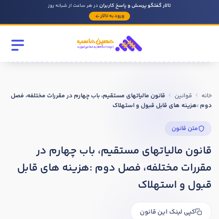
تالار گفتگو پرسش و پاسخ کاربران
در هر ساعت از شبانه روز
ورود به تالار
رشته تحصیلی
مقطع
خانه
قوانین
قانون مالیاتهای مستقیم، باب چهارم در مقررات مختلفه، فصل
سابقه کار حسابداری
دوم :هزینه های قابل قبول و استهلاک
متن قانون
روحیه رهبری دارید ؟
قانون مالیاتهای مستقیم، باب چهارم در
بله
مقررات مختلفه، فصل دوم :هزینه های قابل
خیر
قبول و استهلاک
در صورتی که سابقه دارید توضیح مختصر از فعالیتی که در حسابداری
داشته اید را بنویسید
کپی لینک این قانون