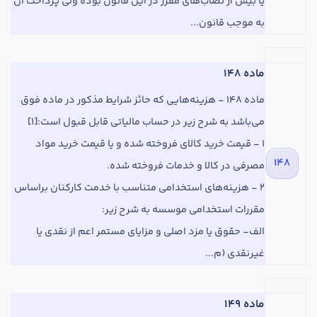
یا بیش از نصاب‌های مقرر در این قانون بوده ولی پرداخت آن
تدریس
به موجب قانون...
کار آفرینی
ارتقا به حسابدار حرفه ای
ماده 148
ماده
148 - هزینه‌هایی که حائز شرایط مذکور در
ماده
فوق
درخواست تعیین سطح
می‌باشد به شرح زیر در حساب مالیاتی قابل قبول است:[1]
1 - قیمت خرید کالای فروخته شده و یا قیمت خرید مواد
148
مصرفی در کالا و خدمات فروخته‌ شده.
2 - هزینه‌های استخدامی متناسب با خدمت­ کارکنان بر­اساس
مقررات استخدامی موسسه به شرح ­زیر:
‌الف- حقوق یا مزد اصلی و مزایای مستمر اعم از نقدی یا
غیرنقدی (‌م...
ماده 149