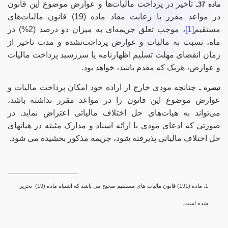
تاخیر در پرداخت مالیات‌ها و عوارض موضوع این قانون
ماده
37
ـ
در مواعد مقرر با رعایت مفاد ماده
‌(
19
)
قانون مالیات‌های
مستقیم
[1]
، موجب تعلق جریمه‌ای به ‏میزان دو
‌درصد ‌(
%2
)‌
در
ماه، نسبت به مالیات و عوارض پرداخت‌نشده و مدت تاخیر از
زمان انقضای مهلت تسلیم اظهارنامه یا سررسید پرداخت مالیات
و عوارض، هریک که مقدم باشد، خواهد بود.
در صورتی که سابقه دارید ، چه مهارت هایی در حسابداری دارید؟
چنانچه مودی خارج از اراده خود امکان پرداخت مالیات و
تبصره ـ
عوارض موضوع این قانون را در مواعد مقرر نداشته باشد،
می‌تواند به هیات‌های حل اختلاف مالیاتی اعتراض نماید. در
صورتی
که ادعای مودی با ارائه اسناد و مدارک مثبته در هیاتهای
هدف شما از آموزش چیست ؟
حل اختلاف مالیاتی پذیرفته شود، جریمه مذکور بخشیده می
شود.
ارتقا
استخدام و شروع کار حسابداری
.1
ماده (191
) قانون مالیات های مستقیم صحیح می باشد
که اشتباه ماده (
19
)
تحریر
هدف بلند مدت شما از آموزش چیست ؟
شده است.
ثبت شرکت حسابداری