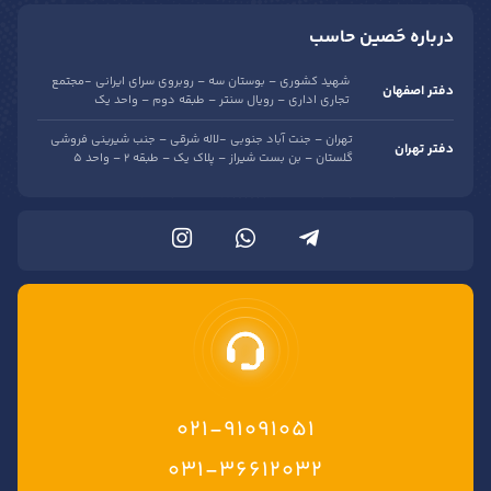
درباره حَصین حاسب
شهید کشوری – بوستان سه – روبروی سرای ایرانی -مجتمع
دفتر اصفهان
تجاری اداری – رویال سنتر – طبقه دوم – واحد یک
تهران – جنت آباد جنوبی -لاله شرقی – جنب شیرینی فروشی
دفتر تهران
گلستان – بن بست شیراز – پلاک یک – طبقه 2 – واحد 5
021-91091051
۰۳۱-۳۶۶۱۲۰۳۲