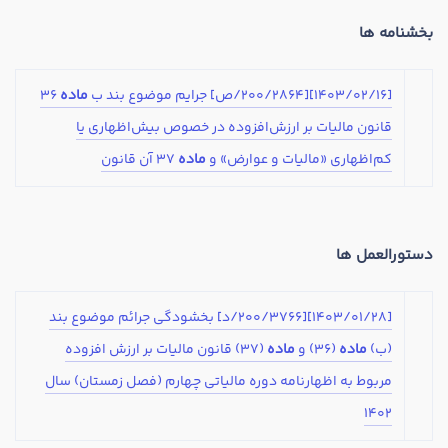
تدریس
بخشنامه ها
کار آفرینی
ارتقا به حسابدار حرفه ای
[1403/02/16][200/2864/ص] جرایم موضوع بند ب
ماده
36
قانون مالیات بر ارزش‌افزوده در خصوص بیش‌اظهاری یا
درخواست تعیین سطح
کم‌اظهاری «مالیات و عوارض» و
ماده
37 آن قانون
دستورالعمل ها
[1403/01/28][200/3766/د] بخشودگی جرائم موضوع بند
(ب)
ماده
(36) و
ماده
(37) قانون مالیات بر ارزش افزوده
مربوط به اظهارنامه دوره مالیاتی چهارم (فصل زمستان) سال
1402