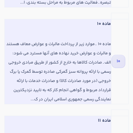
تبصره
ـ فعالیت ‌های مربوط به مراحل بسته‌ بندی، ا...
تدریس
کار آفرینی
ارتقا به حسابدار حرفه ای
ماده 10
درخواست تعیین سطح
ماده
10 ‌ ـ موارد زیر از پرداخت مالیات و عوارض معاف هستند
و مالیات و عوارض خرید نهاده‌ های آنها مسترد می‌ شود:
10
الف ‌ـ صادرات کالاها به خارج از کشور از طریق مبادی خروجی
رسمی با ارائه پروانه سبز گمرکی صادره توسط گمرک یا برگ
خروجی (در مورد صادرات کالا) و صادرات خدمات با ارائه
قرارداد مربوط و گواهی انجام کار که به تایید نزدیکترین
نمایندگی رسمی جمهوری اسلامی ایران در ک...
ماده 11