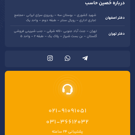
درباره حَصین حاسب
شهید کشوری – بوستان سه – روبروی سرای ایرانی -مجتمع
دفتر اصفهان
تجاری اداری – رویال سنتر – طبقه دوم – واحد یک
تهران – جنت آباد جنوبی -لاله شرقی – جنب شیرینی فروشی
دفتر تهران
گلستان – بن بست شیراز – پلاک یک – طبقه 2 – واحد 5
021-91091051
۰۳۱-۳۶۶۱۲۰۳۲
پشتیبانی ۲۴ ساعته