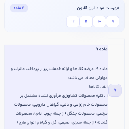
فهرست مواد این قانون
۴ ماده
۱۲
۱۱
۱۰
۹
ماده 9
در صورتی که سابقه دارید ، چه مهارت هایی در حسابداری دارید؟
ماده
9 ـ عرضه کالاها و ارائه خدمات زیر از پرداخت مالیات و
هدف شما از آموزش چیست ؟
عوارض معاف می‌ باشد:
ارتقا
الف ‌ـ کالاها
9
استخدام و شروع کار حسابداری
1 ‌ ـ کلیه محصولات کشاورزی فرآوری نشده مشتمل بر
محصولات خام زراعی و باغی، گیاهان دارویی، محصولات
هدف بلند مدت شما از آموزش چیست ؟
مرتعی، محصولات جنگل (از جمله چوب خام)، محصولات
ثبت شرکت حسابداری
گلخانه (از جمله سبزی، صیفی، گل و گیاه و انواع قارچ)