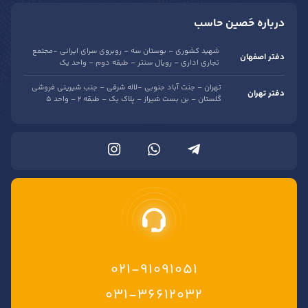
درباره حَصین حاسب
شهید کشوری – بوستان سه – روبروی سرای ایرانی -مجتمع
دفتر اصفهان
تجاری اداری – رویال سنتر – طبقه دوم – واحد یک
تهران – جنت آباد جنوبی -لاله شرقی – جنب شیرینی فروشی
دفتر تهران
گلستان – بن بست شیراز – پلاک یک – طبقه 2 – واحد 5
021-91091051
۰۳۱-۳۶۶۱۲۰۳۲