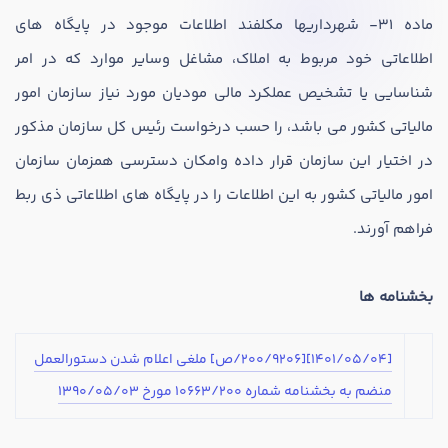
ماده 31- شهرداریها مکلفند اطلاعات موجود در پایگاه های
اطلاعاتی خود مربوط به املاک، مشاغل وسایر موارد که در امر
شناسایی یا تشخیص عملکرد مالی مودیان مورد نیاز سازمان امور
مالیاتی کشور می باشد، را حسب درخواست رئیس کل سازمان مذکور
در اختیار این سازمان قرار داده وامکان دسترسی همزمان سازمان
در صورتی که سابقه دارید ، چه مهارت هایی در حسابداری دارید؟
امور مالیاتی کشور به این اطلاعات را در پایگاه های اطلاعاتی ذی ربط
فراهم آورند.
هدف شما از آموزش چیست ؟
ارتقا
بخشنامه ها
استخدام و شروع کار حسابداری
[1401/05/04][200/9206/ص] ملغی اعلام شدن دستورالعمل
هدف بلند مدت شما از آموزش چیست ؟
منضم به بخشنامه شماره 10663/200 مورخ 1390/05/03
ثبت شرکت حسابداری