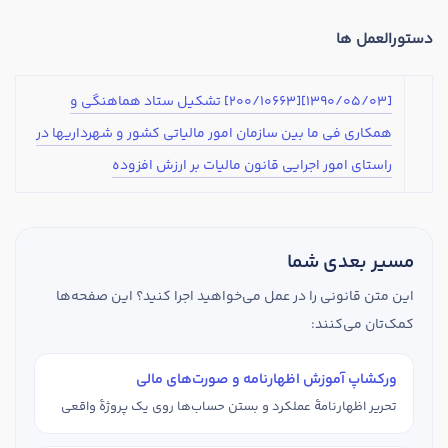
تدریس
دستورالعمل ها
کار آفرینی
ارتقا به حسابدار حرفه ای
[1390/05/03][200/10663] تشکیل ستاد هماهنگی و
همکاری فی ما بین سازمان امور مالیاتی کشور و شهرداریها در
درخواست تعیین سطح
راستای امور اجرایی قانون مالیات بر ارزش افزوده
مسیر بعدی شما
این متن قانونی را در عمل می‌خواهید اجرا کنید؟ این صفحه‌ها
کمک‌تان می‌کنند:
ورکشاپ آموزش اظهارنامه و صورت‌های مالی
تحریر اظهارنامهٔ عملکرد و بستن حساب‌ها روی یک پروژهٔ واقعی