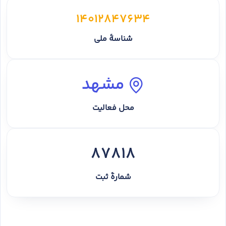
14012847634
شناسهٔ ملی
مشهد
محل فعالیت
87818
شمارهٔ ثبت