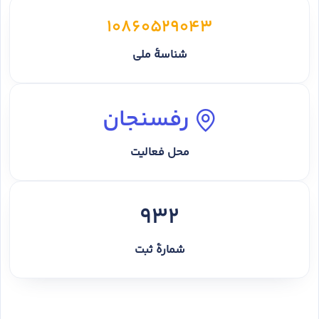
10860529043
شناسهٔ ملی
رفسنجان
محل فعالیت
932
شمارهٔ ثبت