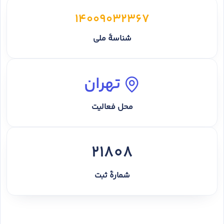
14009032367
شناسهٔ ملی
تهران
محل فعالیت
21808
شمارهٔ ثبت